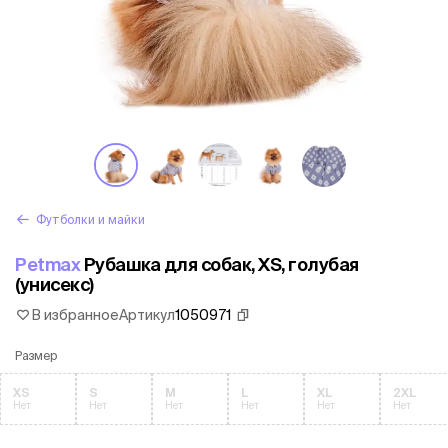
Футболки и майки
Petmax
Рубашка для собак, XS, голубая
(унисекс)
В избранное
Артикул
1050971
Размер
XS
S
M
L
XL
2XL
Нет
Нет
Нет
Нет
Нет
Нет