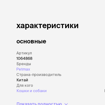
аксессуа
Свитеры
Футболки и
Бантики и 
Платья
характеристики
Смешные к
Украшения 
аксессуар
основные
Артикул
1064868
Бренды
Petmax
Страна-производитель
Китай
Для кого
Кошки и собаки
Показать полностью