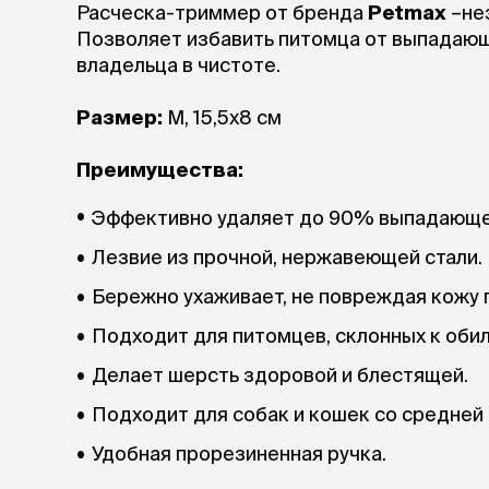
Расческа-триммер от бренда
Petmax
–не
Позволяет избавить питомца от выпадающ
лежаки и
Мягкие до
владельца в чистоте.
Лежанки
Тоннели
Размер:
M, 15,5х8 см
Подстилки,
подушки
Преимущества:
Пледы
Эффективно удаляет до 90% выпадающе
когтеточк
Лезвие из прочной, нержавеющей стали.
игровые 
Дома-когте
Бережно ухаживает, не повреждая кожу 
игровые ко
Подходит для питомцев, склонных к обил
Столбики
Коврики
Делает шерсть здоровой и блестящей.
Из гофрок
Доски
Подходит для собак и кошек со средней
Удобная прорезиненная ручка.
одежда и