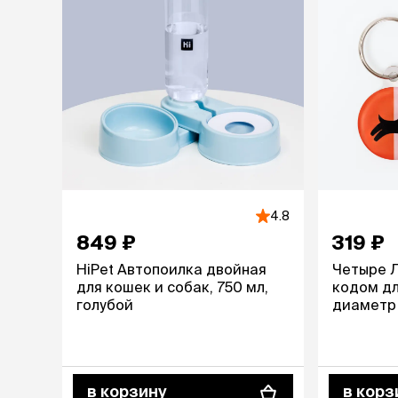
4.8
849 ₽
319 ₽
HiPet Автопоилка двойная
Четыре Л
для кошек и собак, 750 мл,
кодом дл
голубой
диаметр 
в корзину
в корз