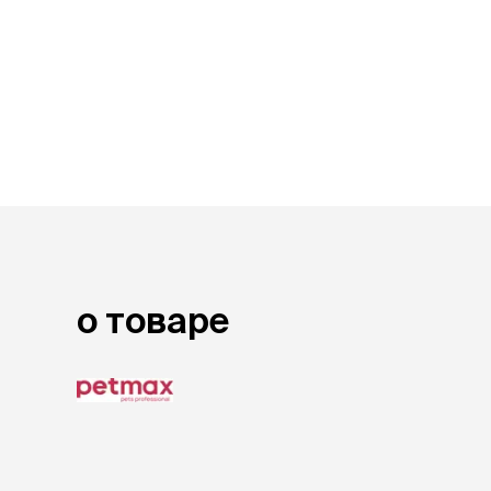
лакомств
Для вывед
шерсти
Для чистки
Мясные, вя
печеные
Сухие лако
лотки и т
Закрытый, 
С бортико
С сеткой
о товаре
Без сетки
Коврики
Пакеты для
туалета
Совки
Угловые
Пеленки и 