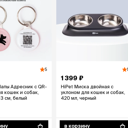
5
1 399 ₽
апы Адресник с QR-
HiPet Миска двойная с
я кошек и собак,
уклоном для кошек и собак,
3 см, белый
420 мл, черный
ину
в корзину