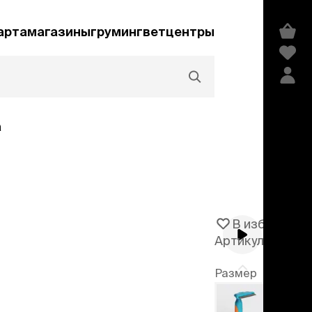
арта
магазины
груминг
ветцентры
а
Акции и скидки
В избранное
Артикул
106486
едства гигиены и
сметика
Размер
мпуни
ндиционеры и
S