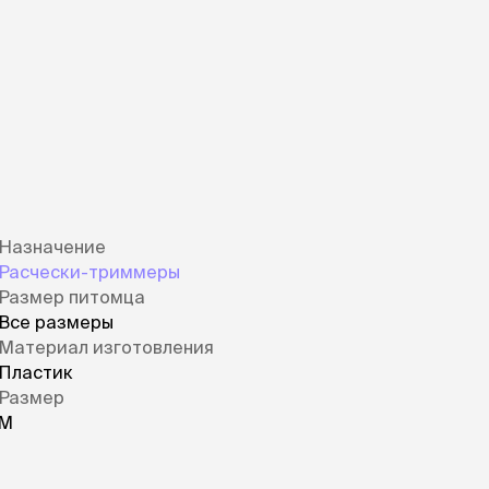
ры
Сре
расчёсок-триммеров
пя
Пилки
 майки
За
Фиксирующие
галстуки
для
переноски
Ножи и насадки
остюмы
Мебель для груминга
ме
и
Ме
ы
Назначение
Расчески-триммеры
Размер питомца
Все размеры
Материал изготовления
Пластик
Размер
M