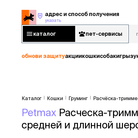
адрес и способ получения
указать
адрес и способ получения
указать
каталог
пет-сервисы
каталог
пет-сервисы
обнови защиту
акции
кошки
собаки
грызу
кошки
Пода
собаки
Каталог
Кошки
Груминг
Расчёска-тримме
кошк
грызуны
Petmax
Расческа-тримме
корм
рыбы
Сухой корм
средней и длинной шерст
Влажный к
птицы
Лечебный 