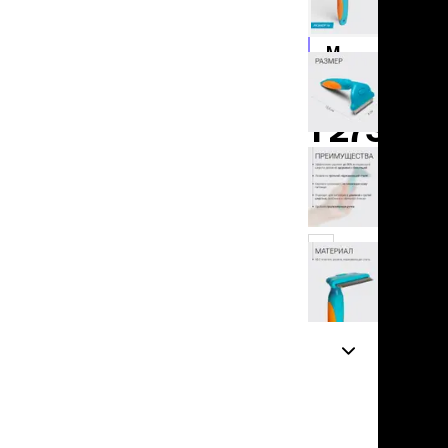
льзамы
1 029 ₽
ие, без смывания
перхоти и зуда
M
я длинношерстных
1 273 ₽
я короткошерстных
я лысых
1 273 ₽
хлоргексидином
я белых кошек
добавить
поаллергенный
еи и пудры
в корзину
ажные салфетки
д за глазами
д за ушами
нет
рфюм
отзывов
ная паста
ррекция
ведения и
едства от запаха
пугиватели