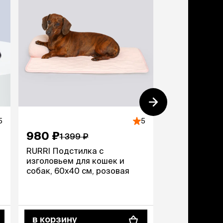
5
5
980 ₽
235 ₽
1 399 ₽
RURRI Подстилка с
Petmax Ошей
изголовьем для кошек и
с колокольч
собак, 60х40 см, розовая
и собак мелк
обхват шеи 3
см, коричнев
в корзину
в корзину