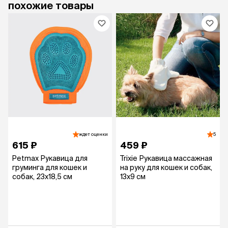
похожие товары
ждет оценки
5
615 ₽
459 ₽
Petmax Рукавица для
Trixie Рукавица массажная
груминга для кошек и
на руку для кошек и собак,
собак, 23х18,5 см
13х9 см