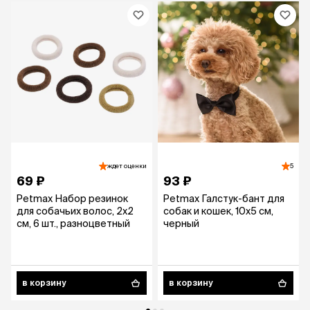
ждет оценки
5
69 ₽
93 ₽
Petmax Набор резинок
Petmax Галстук-бант для
для собачьих волос, 2х2
собак и кошек, 10х5 см,
см, 6 шт., разноцветный
черный
в корзину
в корзину