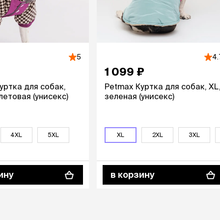
ры
Сре
расчёсок-триммеров
пя
Пилки
 майки
За
Фиксирующие
галстуки
для
переноски
Ножи и насадки
остюмы
5
4.
Мебель для груминга
ме
и
1 099 ₽
Ме
ы
уртка для собак,
Petmax Куртка для собак, XL
летовая (унисекс)
зеленая (унисекс)
4XL
4XL
5XL
5XL
XL
2XL
3XL
ину
в корзину