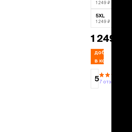
учение к месту
1 249 ₽
угое
дства от запаха и
5XL
тен
1 249 ₽
1 249 ₽
униция
мплекты
ейки
добавить
ейники
в корзину
торемни
мордники
ресники
5
7 отзывов
водки
етки, вольеры,
ери
льеры
етки
дусы и ступени