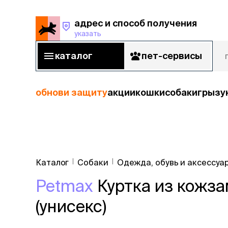
адрес и способ получения
указать
адрес и способ получения
указать
каталог
пет-сервисы
каталог
пет-сервисы
обнови защиту
акции
кошки
собаки
грызу
кошки
Пода
собаки
Каталог
Собаки
Одежда, обувь и аксессуа
кошк
грызуны
Petmax
Куртка из кожза
корм
рыбы
Сухой корм
(унисекс)
Влажный к
птицы
Лечебный 