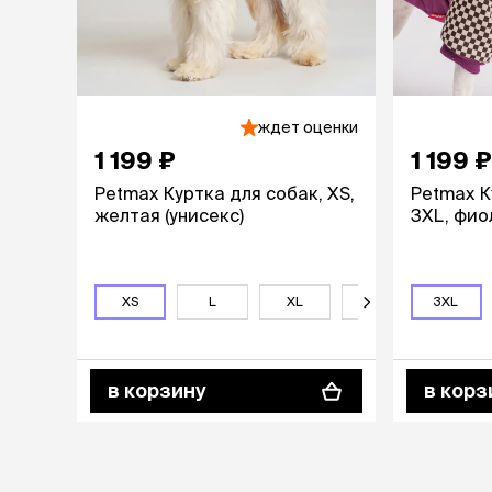
аксессуа
Свитеры
Футболки и
Бантики и 
Платья
Смешные к
ждет оценки
Украшения 
1 199 ₽
1 199 ₽
аксессуар
Petmax Куртка для собак, XS,
Petmax К
желтая (унисекс)
3XL, фио
XS
L
XL
2XL
3XL
3XL
в корзину
в корз