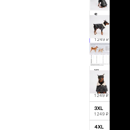
льзамы
1 249 ₽
ие, без смывания
перхоти и зуда
S
я длинношерстных
1 249 ₽
я короткошерстных
я лысых
M
хлоргексидином
1 249 ₽
я белых кошек
поаллергенный
L
еи и пудры
1 249 ₽
ажные салфетки
д за глазами
XL
1 249 ₽
д за ушами
рфюм
2XL
ная паста
1 249 ₽
ррекция
3XL
ведения и
1 249 ₽
едства от запаха
пугиватели
4XL