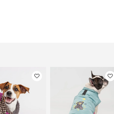
Дв
Миски на подставке
Автопоилки и
 домики
автокормушки
мики
то
Фильтры для
Кор
автопоилок
Ла
Для хранения корма
 матрасы,
На
Набор для кормления
Туа
со
Тов
груминг
Мис
Расчески
и и
ко
Пуходерки
комплексы
Сум
Ножницы
точки и
кл
Расчёска-триммер
мплексы
Иг
Когтерезы
Шл
Колтунорезы
по
Средства для
артона
Ко
тримминга
До
Накладные колпачки
Ко
Машинки для стрижки
Ко
Сменные гребенки для