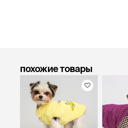
лежаки и
Мягкие до
Лежанки
Тоннели
Подстилки,
подушки
Пледы
когтеточк
похожие товары
игровые 
Дома-когте
игровые ко
Столбики
Коврики
Из гофрок
Доски
одежда и