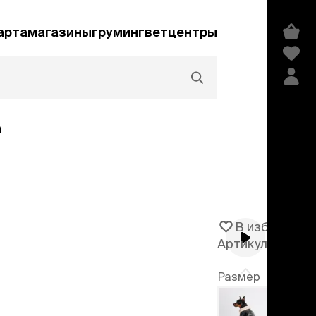
арта
магазины
груминг
ветцентры
а
Акции и скидки
В избранное
Артикул
105748
едства гигиены и
сметика
Размер
мпуни
ндиционеры и
XS