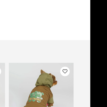
ери
вары для котят
м для котят
комства
полнители
леты, лотки,
вочки
ары для груминга
ки, поилки,
врики
ки, переноски,
етки
бонусы
рушки
ейки, ошейники,
водки
гтеточки
мики и лежаки
сметика и шампуни
ррекция поведения