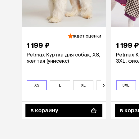
аксессуа
Свитеры
Футболки и
Бантики и 
Платья
Смешные к
ждет оценки
Украшения 
1 199 ₽
1 199 ₽
аксессуар
Petmax Куртка для собак, XS,
Petmax К
желтая (унисекс)
3XL, фио
XS
L
XL
2XL
3XL
3XL
в корзину
в корз