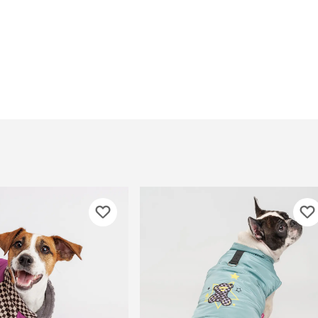
Дв
Миски на подставке
Автопоилки и
 домики
автокормушки
мики
то
Фильтры для
Кор
автопоилок
Ла
Для хранения корма
 матрасы,
На
Набор для кормления
Туа
со
Тов
груминг
Мис
Расчески
и и
ко
Пуходерки
комплексы
Сум
Ножницы
точки и
кл
Расчёска-триммер
мплексы
Иг
Когтерезы
Шл
Колтунорезы
по
Средства для
артона
Ко
тримминга
До
Накладные колпачки
Ко
Машинки для стрижки
Ко
Сменные гребенки для