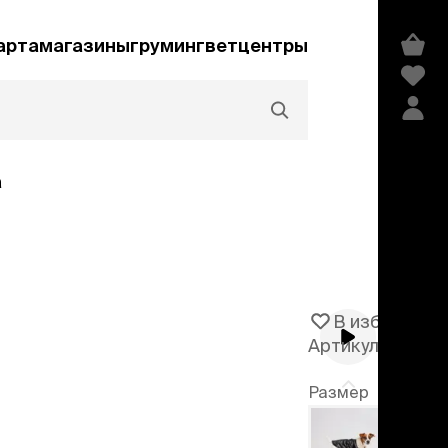
арта
магазины
груминг
ветцентры
а
Акции и скидки
В избранное
Артикул
105749
едства гигиены и
сметика
Размер
мпуни
ндиционеры и
XS