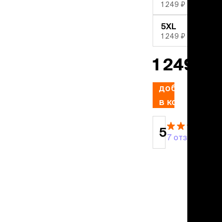
учение к месту
1 249 ₽
угое
дства от запаха и
5XL
тен
1 249 ₽
1 249 ₽
униция
мплекты
ейки
добавить
ейники
в корзину
торемни
мордники
ресники
5
7 отзывов
водки
етки, вольеры,
ери
льеры
етки
дусы и ступени