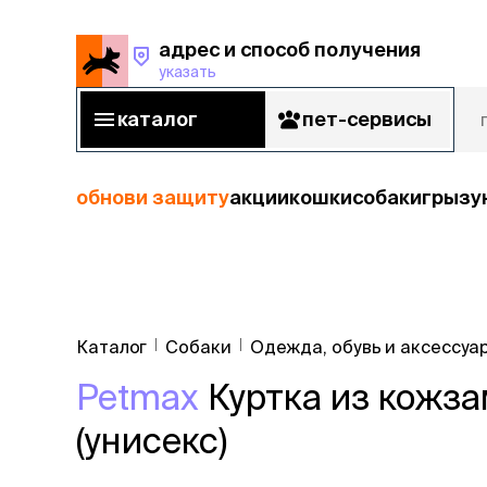
адрес и способ получения
указать
адрес и способ получения
указать
каталог
пет-сервисы
каталог
пет-сервисы
обнови защиту
акции
кошки
собаки
грызу
кошки
Пода
собаки
Каталог
Собаки
Одежда, обувь и аксессуа
кошк
грызуны
Petmax
Куртка из кожзам
корм
рыбы
Сухой корм
(унисекс)
Влажный к
птицы
Лечебный 