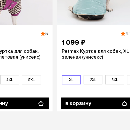
ры
Сре
расчёсок-триммеров
пя
Пилки
 майки
За
Фиксирующие
галстуки
для
переноски
Ножи и насадки
остюмы
5
4.
Мебель для груминга
ме
и
1 099 ₽
Ме
ы
уртка для собак,
Petmax Куртка для собак, XL
летовая (унисекс)
зеленая (унисекс)
4XL
4XL
5XL
5XL
XL
2XL
3XL
ину
в корзину