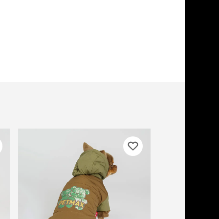
ери
вары для котят
м для котят
комства
полнители
леты, лотки,
вочки
ары для груминга
ки, поилки,
врики
ки, переноски,
етки
бонусы
рушки
ейки, ошейники,
водки
гтеточки
мики и лежаки
сметика и шампуни
ррекция поведения