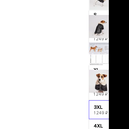
льзамы
1 249 ₽
ие, без смывания
перхоти и зуда
S
я длинношерстных
1 249 ₽
я короткошерстных
я лысых
M
хлоргексидином
1 249 ₽
я белых кошек
поаллергенный
L
1 249 ₽
еи и пудры
ажные салфетки
XL
д за глазами
1 249 ₽
д за ушами
рфюм
2XL
ная паста
1 249 ₽
ррекция
3XL
ведения и
1 249 ₽
едства от запаха
пугиватели
4XL