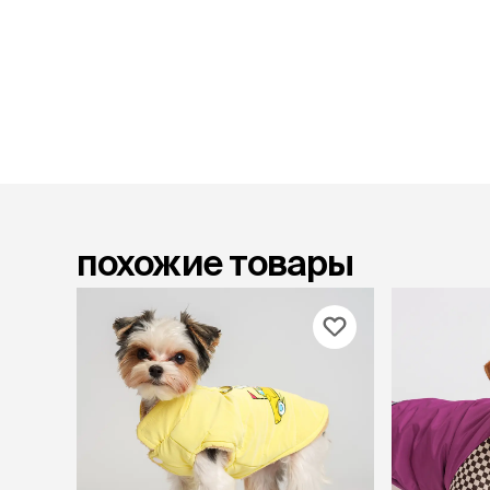
лежаки и
Мягкие до
Лежанки
Тоннели
Подстилки,
подушки
Пледы
когтеточк
похожие товары
игровые 
Дома-когте
игровые ко
Столбики
Коврики
Из гофрок
Доски
одежда и