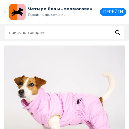
Выберите
адрес и способ получения
Четыре Лапы - зоомагазин
ПЕРЕЙТИ
Перейти в приложение