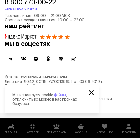
8 800 770-00-22
связаться с нами
Горячая линия: 09:00 — 21:00 МСК
Доставка осуществляется: 10:00 — 22:00
наш рейтинг
мы в соцсетях
©
2026
Зоомагазин Четыре Лапы
Лицензия: Л042-00118-77/00139653 от 03.06.2019 г.
Политика обработки персональных данных
Согласие на обработку персональных данных
Пользовательское соглашение
Мы используем cookie
файлы
,
Согласие на получение новостной и рекламной рассылки
отключить их можно в настройках
Описание рекомендательных алгоритмов
браузера.
главная
каталог
пет-сервисы
корзина
избранное
профиль