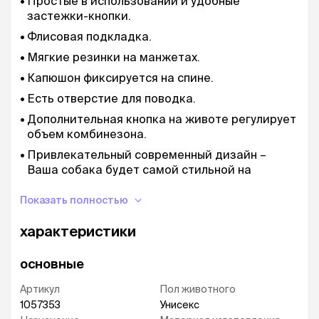
Простые в использовании и удобные
застежки-кнопки.
Флисовая подкладка.
Мягкие резинки на манжетах.
Капюшон фиксируется на спине.
Есть отверстие для поводка.
Дополнительная кнопка на животе регулирует
объем комбинезона.
Привлекательный современный дизайн –
Ваша собака будет самой стильной на
прогулке.
Показать полностью
Рекомендации по уходу:
ручная стирка в
холодной воде, не отжимать, не гладить, не
характеристики
отбеливать.
основные
Артикул
Пол животного
1057353
Унисекс