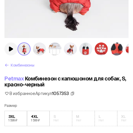
Комбинезоны
Petmax
Комбинезон с капюшоном для собак, S,
красно-черный
В избранное
Артикул
1057353
Размер
3XL
4XL
S
M
L
XL
1 599 ₽
1 599 ₽
Нет
Нет
Нет
Нет