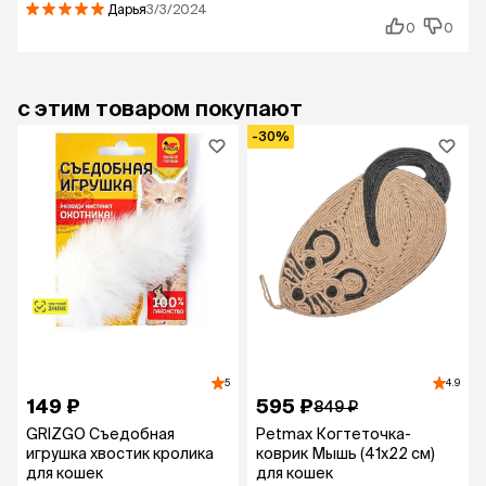
Дарья
3/3/2024
0
0
с этим товаром покупают
-30%
5
4.9
149 ₽
595 ₽
849 ₽
GRIZGO Съедобная
Petmax Когтеточка-
игрушка хвостик кролика
коврик Мышь (41х22 см)
для кошек
для кошек