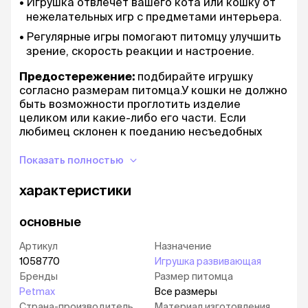
Игрушка отвлечет вашего кота или кошку от
нежелательных игр с предметами интерьера.
Регулярные игры помогают питомцу улучшить
зрение, скорость реакции и настроение.
Предостережение:
подбирайте игрушку
согласно размерам питомца.У кошки не должно
быть возможности проглотить изделие
целиком или какие-либо его части. Если
любимец склонен к поеданию несъедобных
предметов, давайте игрушку под присмотром.
Показать полностью
характеристики
основные
Артикул
Назначение
1058770
Игрушка развивающая
Бренды
Размер питомца
Petmax
Все размеры
Страна-производитель
Материал изготовления