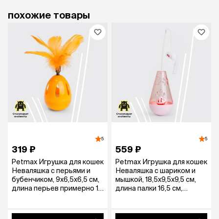
похожие товары
5
5
319 ₽
559 ₽
Petmax Игрушка для кошек
Petmax Игрушка для кошек
Неваляшка с перьями и
Неваляшка с шариком и
бубенчиком, 9х6,5х6,5 см,
мышкой, 18,5х9,5х9,5 см,
длина перьев примерно 10
длина палки 16,5 см,
см
разноцветный