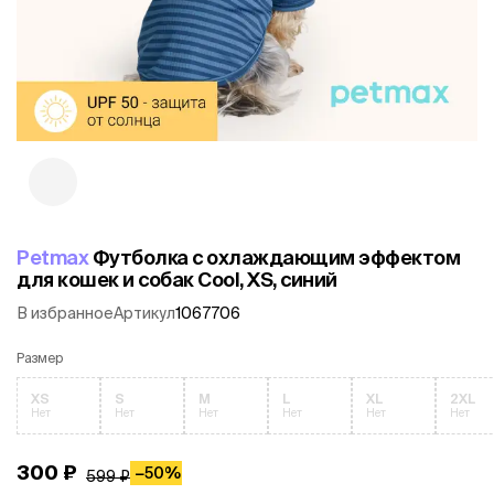
Petmax
Футболка с охлаждающим эффектом
для кошек и собак Cool, XS, синий
В избранное
Артикул
1067706
Размер
XS
S
M
L
XL
2XL
Нет
Нет
Нет
Нет
Нет
Нет
300 ₽
−
50%
599 ₽