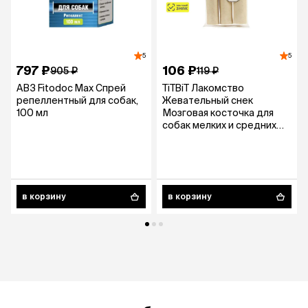
5
5
797 ₽
106 ₽
905 ₽
119 ₽
АВЗ Fitodoс Max Спрей
TiTBiT Лакомство
репеллентный для собак,
Жевательный снек
100 мл
Мозговая косточка для
собак мелких и средних
пород, 95 гр.
в корзину
в корзину