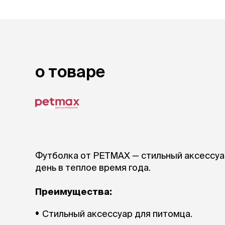
аксессуа
Свитеры
Футболки и
Бантики и 
Платья
Смешные к
о товаре
Украшения 
аксессуар
Футболка от PETMAX — стильный аксессуа
день в теплое время года.
Преимущества:
Стильный аксессуар для питомца.