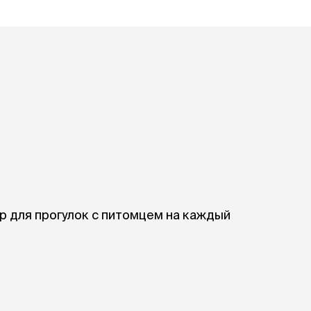
ры
Сре
расчёсок-триммеров
пя
Пилки
 майки
За
Фиксирующие
галстуки
для
переноски
Ножи и насадки
остюмы
Мебель для груминга
ме
и
Ме
ы
р для прогулок с питомцем на каждый