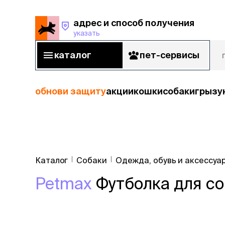
адрес и способ получения
указать
адрес и способ получения
указать
каталог
пет-сервисы
каталог
пет-сервисы
обнови защиту
акции
кошки
собаки
грызу
кошки
Пода
собаки
Каталог
Собаки
Одежда, обувь и аксессуа
кошк
грызуны
Petmax
Футболка для со
корм
рыбы
Сухой корм
Влажный к
птицы
Лечебный 