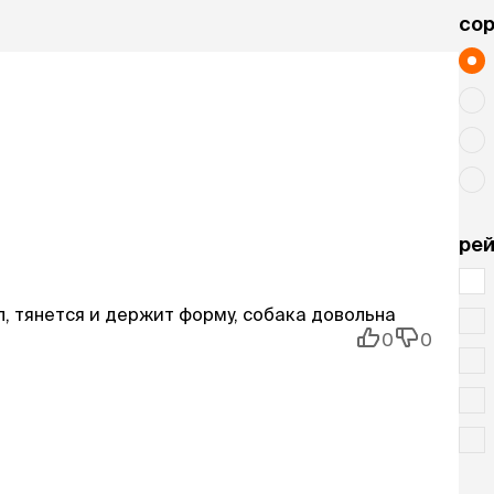
cо
рей
 тянется и держит форму, собака довольна
0
0