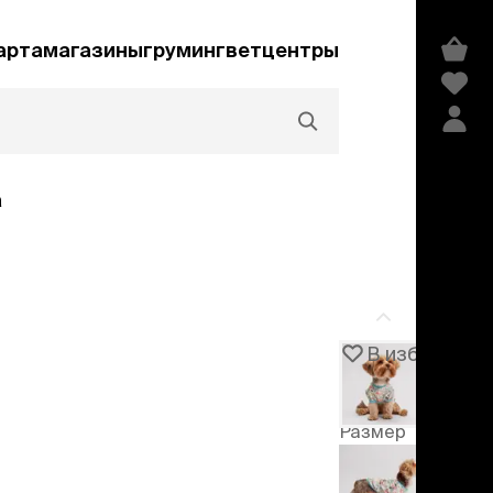
арта
магазины
груминг
ветцентры
а
Акции и скидки
В избранное
Артикул
105606
едства гигиены и
сметика
Размер
мпуни
-50%
ндиционеры и
XS