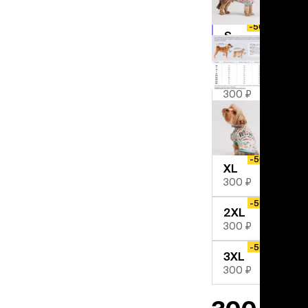
льзамы
300 ₽
ие, без смывания
-50%
перхоти и зуда
S
я длинношерстных
300 ₽
я короткошерстных
-50%
я лысых
M
хлоргексидином
300 ₽
я белых кошек
-50%
поаллергенный
L
еи и пудры
300 ₽
ажные салфетки
-50%
д за глазами
XL
300 ₽
д за ушами
рфюм
-50%
2XL
ная паста
300 ₽
-50%
ррекция
3XL
ведения и
300 ₽
едства от запаха
пугиватели