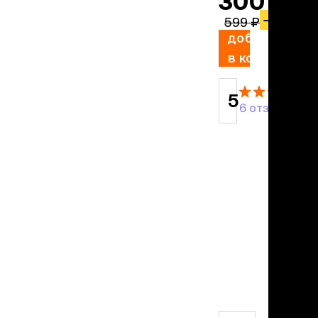
300 ₽
учение к месту
угое
−
50%
599 ₽
дства от запаха и
добавить
тен
в корзину
униция
5
мплекты
6 отзывов
ейки
ейники
торемни
мордники
ресники
водки
етки, вольеры,
ери
льеры
етки
дусы и ступени