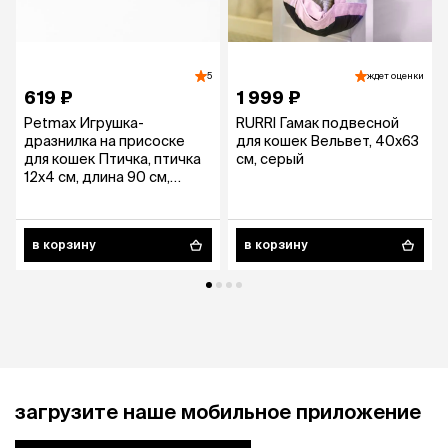
5
ждет оценки
619 ₽
1 999 ₽
Petmax Игрушка-
RURRI Гамак подвесной
дразнилка на присоске
для кошек Вельвет, 40х63
для кошек Птичка, птичка
см, серый
12х4 см, длина 90 см,
разноцветный
в корзину
в корзину
загрузите наше мобильное приложение