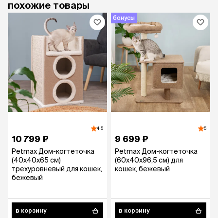
похожие товары
бонусы
4.5
5
10 799 ₽
9 699 ₽
Petmax Дом-когтеточка
Petmax Дом-когтеточка
(40х40х65 см)
(60х40х96,5 см) для
трехуровневый для кошек,
кошек, бежевый
бежевый
в корзину
в корзину