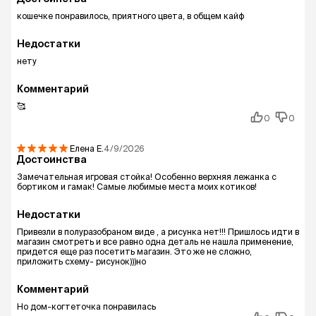
кошечке понравилось, приятного цвета, в общем кайф
Недостатки
нету
Комментарий
🥰
0
0
Елена
E.
4/9/2026
Достоинства
Замечательная игровая стойка! Особенно верхняя лежанка с
бортиком и гамак! Самые любимые места моих котиков!
Недостатки
Привезли в полуразобраном виде , а рисунка нет!!! Пришлось идти в
магазин смотреть и все равно одна деталь не нашла применение,
придется еще раз посетить магазин. Это же не сложно,
приложить схему- рисунок)))но
Комментарий
Но дом-когтеточка понравилась