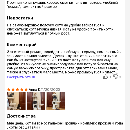
Прочная конструкция, хорошо смотрится в интерьере, удобный
"домик", компактный размер
Недостатки
На самую верхнюю полочку коту не удобно забираться и
спускаться; когтеточка низкая, коту не удобно точить когти,
неможет вытянуться в полный рост.
Комментарий
Эстетичный домик, подойдёт к любому интерьеру, компактный и
занимает не много места. Домик - пушка: стенки не плотные, а
как бы из натянутой ткани, что даёт коту лечь так как ему
удобно. Из минусов: не очень продумано как коту забираться на
самую верхнюю полочку, пространства для отталкивания мало,
также и спускаться мало места, можно промахнуться и упасть.
Раскрыть отзыв
0
0
Анна
К.
11/20/2025
Достоинства
Мне цена. Котам всё остальное! Прошлый комплекс прожил 4 года
, коты расшатали.)