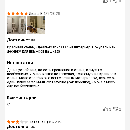
0
0
Диана
В.
4/8/2026
Достоинства
Красивая очень, идеально вписалась в интерьер. Покупали как
лесенку для прыжков на шкаф)
Недостатки
Да, не устойчива, но есть крепление к стене, кому это
необходимо. У меня кошка не тяжелая, поэтому я не крепила к
стене. Мало столбиков с когтеточным материалом, вернее он
один, плюс сама мини когтеточка (как лесенка), но она в моем
случае бесполезна.
Комментарий
🤍
0
0
Наталья
Щ.
1/7/2026
Достоинства