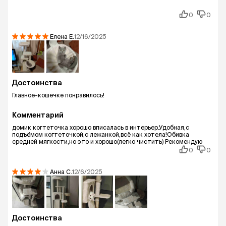
0
0
Елена
Е.
12/16/2025
Достоинства
Главное-кошечке понравилось!
Комментарий
домик когтеточка хорошо вписалась в интерьер.Удобная,с
подъёмом когтеточкой,с лежанкой,всё как хотела!Обивка
средней мягкости,но это и хорошо(легко чистить) Рекомендую
0
0
Анна
С.
12/6/2025
Достоинства