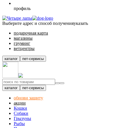
профиль
Выберите
адрес и способ получения
указать
подарочная карта
магазины
груминг
ветцентры
каталог
пет-сервисы
каталог
пет-сервисы
обнови защиту
акции
Кошки
Собаки
Грызуны
Рыбы