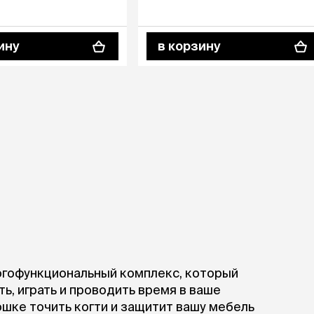
ры
Сре
расчёсок-триммеров
пя
Пилки
 майки
За
Фиксирующие
ину
в корзину
галстуки
для
переноски
Ножи и насадки
остюмы
Мебель для груминга
ме
и
Ме
ы
огофункциональный комплекс, который
ть, играть и проводить время в ваше
ошке точить когти и защитит вашу мебель