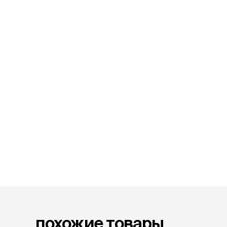
лакомств
Для вывед
шерсти
Для чистки
Мясные, вя
печеные
Сухие лако
лотки и т
Закрытый, 
С бортико
С сеткой
Без сетки
Коврики
Пакеты для
туалета
Совки
Угловые
Пеленки и 
похожие товары