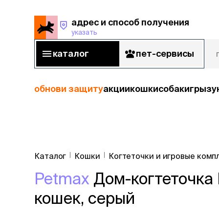
адрес и способ получения
указать
адрес и способ получения
указать
каталог
пет-сервисы
каталог
пет-сервисы
обнови защиту
акции
кошки
собаки
грызу
кошки
Пода
собаки
Каталог
Кошки
Когтеточки и игровые комп
кошк
грызуны
Petmax
Дом-когтеточка B
корм
рыбы
Сухой корм
кошек, серый
Влажный к
птицы
Лечебный 