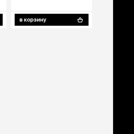
дства от запаха и
тен
щита от паразитов
в корзину
в корзину
 котят
рч
рч