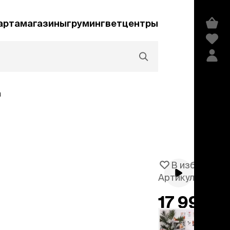
арта
магазины
груминг
ветцентры
а
Акции и скидки
В избранное
Артикул
100906
едства гигиены и
сметика
17 999 ₽
мпуни
ндиционеры и
добавить