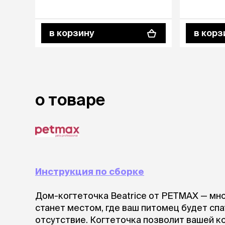
аксессуа
Свитеры
Футболки и
в корзину
в корз
Бантики и 
Платья
Смешные к
Украшения 
аксессуар
о товаре
Инструкция по сборке
Дом-когтеточка Beatrice от PETMAX — мн
станет местом, где ваш питомец будет спа
отсутствие. Когтеточка позволит вашей к