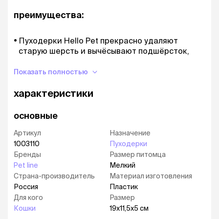
преимущества:
Пуходерки Hello Pet прекрасно удаляют
старую шерсть и вычёсывают подшёрсток,
разделяют все шерстинки и вытягивают
шерсть на полную длину, стимулируют
Показать полностью
волосяные луковицы, придают шерсти
характеристики
здоровый вид.
Закруглённые кончики щетинок в виде капли
основные
мягко и бережно воздействуют на кожу
животного, создают дополнительный
Артикул
Назначение
массажный эффект.
1003110
Пуходерки
Оснащены эргономичной ручкой с
Бренды
Размер питомца
прорезиненными вставками и упором под
Pet line
Мелкий
большой палец.
Страна-производитель
Материал изготовления
Россия
Пластик
Размеры
Для кого
Размер
Размер пуходерки: 19x11,5x5 см
Кошки
19x11,5x5 см