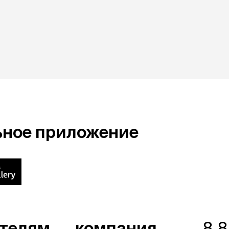
ьное приложение
ателям
компания
8 