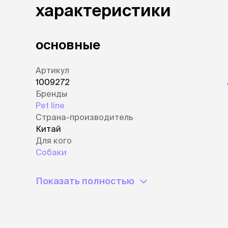
характеристики
лежаки и
Мягкие до
Лежанки
основные
Тоннели
Подстилки,
Артикул
подушки
1009272
Пледы
Бренды
Pet line
когтеточк
Страна-производитель
игровые 
Китай
Дома-когте
Для кого
игровые ко
Собаки
Столбики
Коврики
Показать полностью
Из гофрок
Доски
одежда и