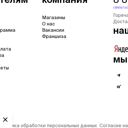
связатьс
Горяч
Магазины
Доста
О нас
на
грамма
Вакансии
Франшиза
плата
ра
мы
веты
олитика обработки персональных данных
Согласие на