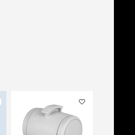
дства от запаха и
тен
щита от паразитов
 котят
рч
рч