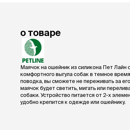
лакомств
Для вывед
шерсти
Для чистки
Мясные, вя
о товаре
печеные
Сухие лако
лотки и т
Закрытый, 
Маячок на ошейник из силикона Пет Лайн 
С бортико
комфортного выгула собак в темное время 
С сеткой
поводка, вы сможете не переживать за ег
Без сетки
маячок будет светить, мигать или перели
Коврики
собаки. Устройство питается от 2-х элеме
Пакеты для
удобно крепится к одежде или ошейнику.
туалета
Совки
Угловые
Пеленки и 