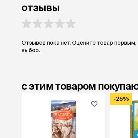
аксессуа
отзывы
Свитеры
Футболки и
Бантики и 
Платья
Смешные к
Отзывов пока нет. Оцените товар первым,
Украшения 
аксессуар
выбор.
с этим товаром покупа
-25%