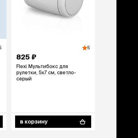
5
5
825 ₽
Flexi Мультибокс для
рулетки, 5х7 см, светло-
серый
в корзину