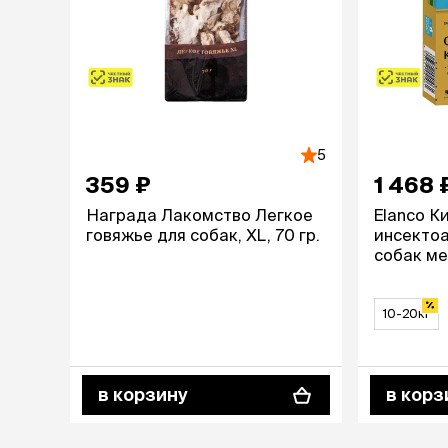
5
359 ₽
1 468 
Награда Лакомство Легкое
Elanco К
говяжье для собак, ХL, 70 гр.
инсекто
собак ме
10-20кг
в корзину
в корз