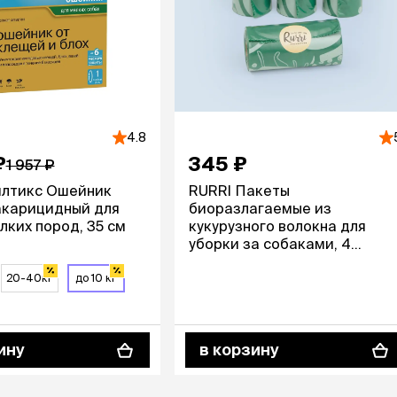
4.8
₽
345 ₽
1 957 ₽
илтикс Ошейник
RURRI Пакеты
акарицидный для
биоразлагаемые из
лких пород, 35 см
кукурузного волокна для
уборки за собаками, 4
рулона по 15 шт.
20-40кг
до 10 кг
ину
в корзину