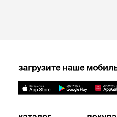
загрузите наше мобил
каталог
покуп