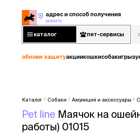
адрес и способ получения
указать
адрес и способ получения
указать
каталог
пет-сервисы
каталог
пет-сервисы
обнови защиту
акции
кошки
собаки
грызу
кошки
Пода
собаки
Каталог
Собаки
Амуниция и аксессуары
С
кошк
грызуны
Pet line
Маячок на ошейн
корм
рыбы
Сухой корм
работы) 01015
Влажный к
птицы
Лечебный 