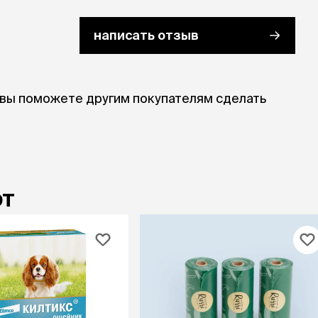
ры
Сре
расчёсок-триммеров
пя
Пилки
написать отзыв
 майки
За
Фиксирующие
галстуки
для
переноски
Ножи и насадки
остюмы
Мебель для груминга
ме
 вы поможете другим покупателям сделать
и
Ме
ы
ют