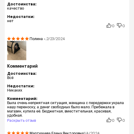
Достоинства:
качество
Недостатки:
нет
0
0
Полина
-.
2/23/2024
Комментарий
Достоинства:
Всё
Недостатки:
Никаких
Комментарий:
Была очень неприятная ситуация, женщина с передержки украла
нашу переноску, а денег свободных было мало. Прибежала в
магазин, купила её. Бюджетная, вместительная, красивая,
удобная.
Раскрыть отзыв
0
0
Мартюшева Елена Викторовна
1/4/2024