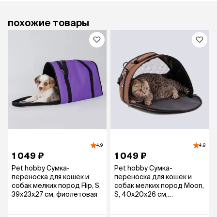
похожие товары
4.9
4.9
1 049 ₽
1 049 ₽
Pet hobby Сумка-
Pet hobby Сумка-
переноска для кошек и
переноска для кошек и
собак мелких пород Flip, S,
собак мелких пород Moon,
39х23х27 см, фиолетовая
S, 40х20х26 см,
коричневый