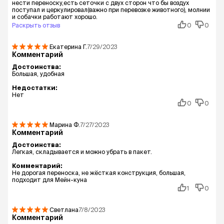
нести переноску,есть сеточки с двух сторон что бы воздух
поступал и церкулировал(важно при перевозке животного), молнии
и собачки работают хорошо.
Раскрыть отзыв
0
0
Екатерина
Г.
7/29/2023
Комментарий
Достоинства:
Большая, удобная
Недостатки:
Нет
0
0
Марина
Ф.
7/27/2023
Комментарий
Достоинства:
Легкая, складывается и можно убрать в пакет.
Комментарий:
Не дорогая переноска, не жёсткая конструкция, большая,
подходит для Мейн-куна
1
0
Светлана
7/8/2023
Комментарий