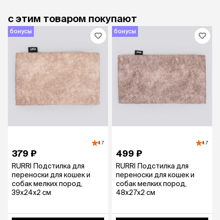
с этим товаром покупают
бонусы
бонусы
4.7
4.7
379 ₽
499 ₽
RURRI Подстилка для
RURRI Подстилка для
переноски для кошек и
переноски для кошек и
собак мелких пород,
собак мелких пород,
39х24х2 см
48x27x2 см