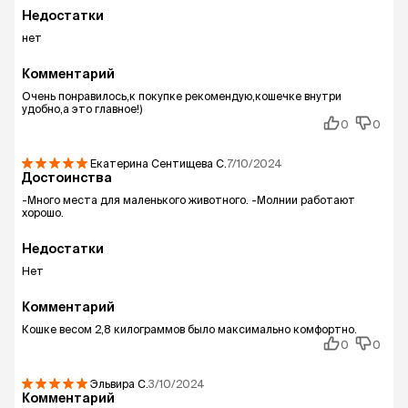
Недостатки
нет
Комментарий
Очень понравилось,к покупке рекомендую,кошечке внутри
удобно,а это главное!)
0
0
Екатерина Сентищева
С.
7/10/2024
Достоинства
-Много места для маленького животного. -Молнии работают
хорошо.
Недостатки
Нет
Комментарий
Кошке весом 2,8 килограммов было максимально комфортно.
0
0
Эльвира
С.
3/10/2024
Комментарий