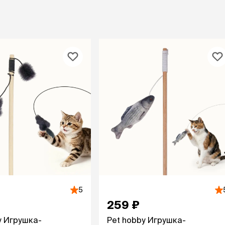
пя
 зубов
леные,
сумки, переноски и
ам
путешествия
мства
Ко
Сумки
Шл
Переноски
Ош
Рюкзаки
уалеты
Ав
Сумки фиксаторы
домик
На
Миски дорожные
м
Ад
По
миски, кормушки,
поилки
 кошачьего
кл
Миски
дв
Двойные
Во
Одинарные
Кл
Дорожные
подгузники
Пан
Коврики под миску
5
Дв
Миски на подставке
259 ₽
Автопоилки и
 домики
y Игрушка-
Pet hobby Игрушка-
автокормушки
мики