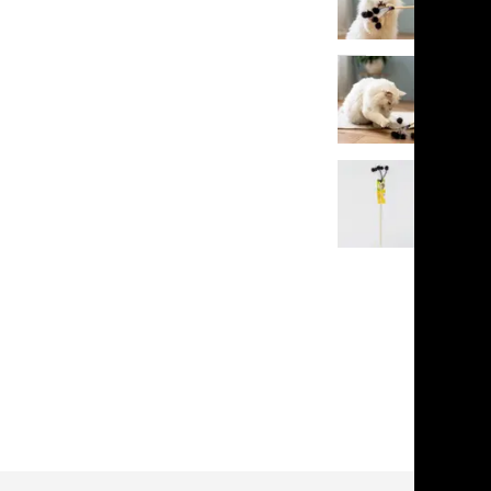
я длинношерстных
в корзину
я короткошерстных
я лысых
хлоргексидином
5
1 отзыв
я белых кошек
поаллергенный
еи и пудры
ажные салфетки
д за глазами
д за ушами
рфюм
ная паста
ррекция
ведения и
едства от запаха
пугиватели
учение к месту
угое
дства от запаха и