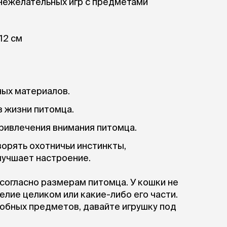
Фиксирующие
 нежелательных игр с предметами
галстуки
для
переноски
Ножи и насадки
остюмы
Мебель для груминга
12 см
ме
и
Ме
ы
ных материалов.
 жизни питомца.
привлечения внимания питомца.
орять охотничьи инстинкты,
лучшает настроение.
согласно размерам питомца. У кошки не
лие целиком или какие-либо его части.
обных предметов, давайте игрушку под