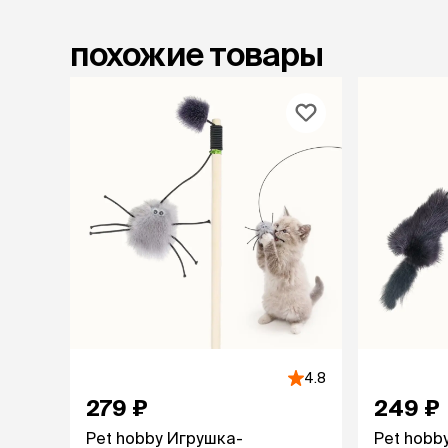
Для чистки
Мясные, вя
похожие товары
печеные
Сухие лако
лотки и т
Закрытый, 
С бортико
С сеткой
Без сетки
Коврики
Пакеты для
туалета
Совки
Угловые
Пеленки и 
4.8
279 ₽
249 ₽
лежаки и
Pet hobby Игрушка-
Pet hobb
Мягкие до