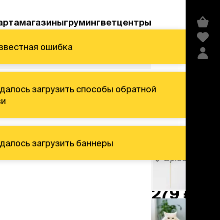
арта
магазины
груминг
ветцентры
известная ошибка
а
зи
 удалось загрузить баннеры
едства гигиены и
В избранное
сметика
Артикул
106600
мпуни
ндиционеры и
279 ₽
льзамы
ие, без смывания
перхоти и зуда
добавить