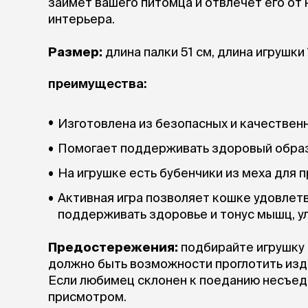
займёт вашего питомца и отвлечёт его от
Бантики и 
интерьера.
Платья
Смешные к
Размер:
длина палки 51 см, длина игрушки 
Украшения 
аксессуар
преимущества:
Изготовлена из безопасных и качествен
Помогает поддерживать здоровый образ
На игрушке есть бубенчики из меха для 
Активная игра позволяет кошке удовлетв
поддерживать здоровье и тонус мышц, у
Предостережения:
подбирайте игрушку 
должно быть возможности проглотить изде
Если любимец склонен к поеданию несъед
присмотром.