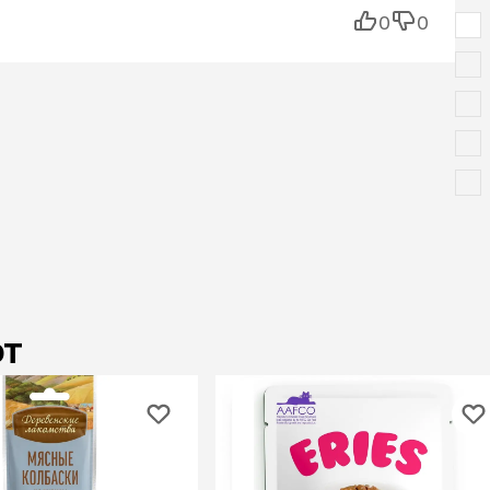
0
0
ют