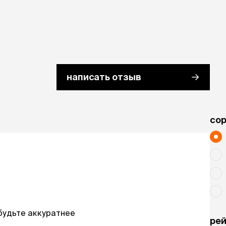
написать отзыв
cо
будьте аккуратнее
рей