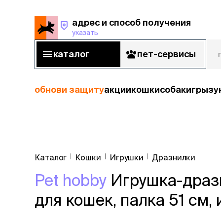
адрес и способ получения
указать
адрес и способ получения
указать
каталог
пет-сервисы
каталог
пет-сервисы
обнови защиту
акции
кошки
собаки
грызу
кошки
кошк
собаки
корм
Каталог
Кошки
Игрушки
Дразнилки
Сухой корм
грызуны
Влажный к
Pet hobby
Игрушка-драз
Лечебный 
рыбы
для кошек, палка 51 см,
диетическ
Холистик
птицы