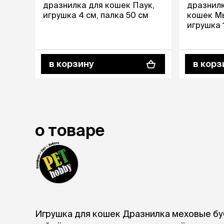
дразнилка для кошек Паук,
дразнилк
Лежанки
игрушка 4 см, палка 50 см
кошек М
Тоннели
игрушка 
Подстилки,
подушки
Пледы
в корзину
в корз
когтеточк
игровые 
Дома-когте
игровые ко
о товаре
Столбики
Коврики
Из гофрок
Доски
одежда и
аксессуа
Свитеры
Игрушка для кошек Дразнилка меховые бу
Футболки и