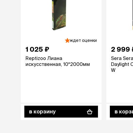
ждет оценки
1 025 ₽
2 999 
Reptizoo Лиана
Sera Sera
искусственная, 10*2000мм
Daylight
W
в корзину
в корз