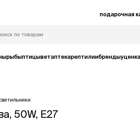
подарочная к
ны
рыбы
птицы
ветаптека
рептилии
бренды
уценк
рочная карта
Защита от паразитов
светильники
и
а, 50W, E27
умные товары
ср
ко
Автокормушки
Ша
орм
Игрушки
Ко
и
интерактивные