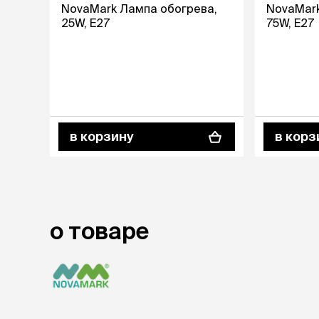
NovaMark Лампа обогрева,
NovaMark
25W, E27
75W, E27
лежаки и
Мягкие до
Лежанки
Тоннели
Подстилки,
подушки
Пледы
в корзину
в корз
когтеточк
игровые 
Дома-когте
игровые ко
Столбики
о товаре
Коврики
Из гофрок
Доски
одежда и