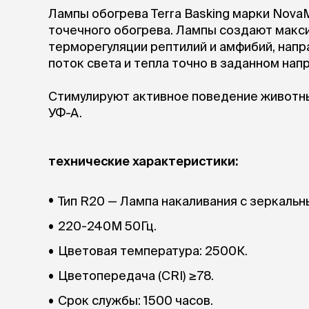
аксессуа
Лампы обогрева Terra Basking марки Nova
Свитеры
точечного обогрева. Лампы создают макс
Футболки и
терморегуляции рептилий и амфибий, напра
Бантики и 
поток света и тепла точно в заданном нап
Платья
Смешные к
Стимулируют активное поведение животны
Украшения 
аксессуар
УФ-А.
технические характеристики:
Тип R20 — Лампа накаливания с зеркаль
220-240М 50Гц.
Цветовая температура: 2500К.
Цветопередача (CRI) ≥78.
Срок службы: 1500 часов.