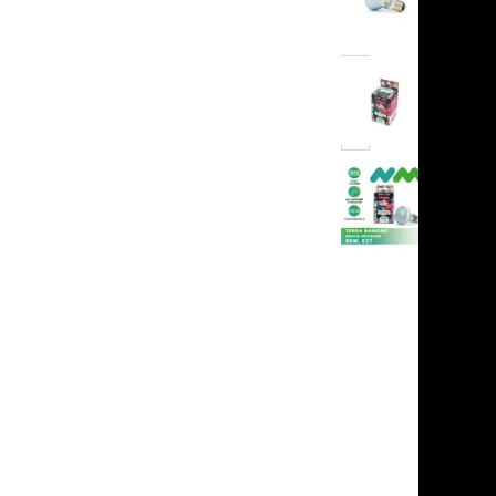
льзамы
в корзину
ие, без смывания
перхоти и зуда
я длинношерстных
я короткошерстных
нет
я лысых
отзывов
хлоргексидином
я белых кошек
поаллергенный
еи и пудры
ажные салфетки
д за глазами
д за ушами
рфюм
ная паста
ррекция
ведения и
едства от запаха
пугиватели