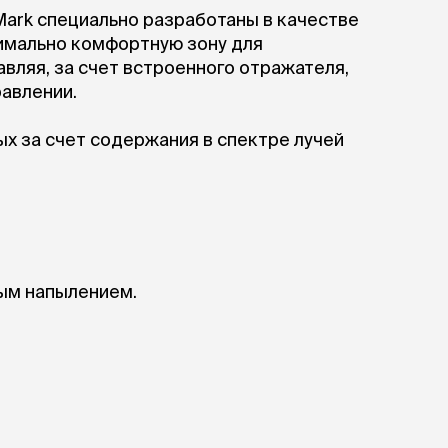
ры
Сре
расчёсок-триммеров
Mark специально разработаны в качестве
пя
Пилки
имально комфортную зону для
 майки
За
Фиксирующие
вляя, за счет встроенного отражателя,
галстуки
для
переноски
равлении.
Ножи и насадки
остюмы
Мебель для груминга
ме
х за счет содержания в спектре лучей
и
Ме
ы
ным напылением.