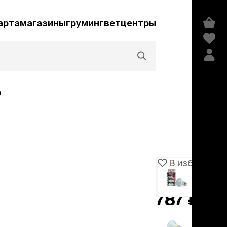
арта
магазины
груминг
ветцентры
а
Акции и скидки
В избранное
Артикул
105942
едства гигиены и
сметика
787 ₽
мпуни
ндиционеры и
добавить