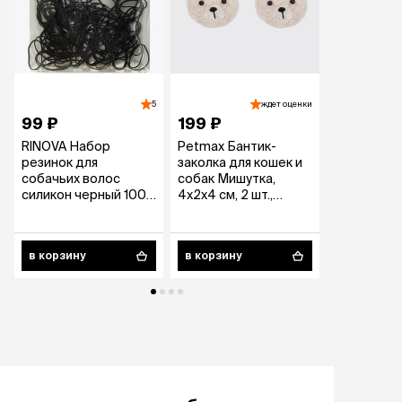
5
ждет оценки
99 ₽
199 ₽
99 ₽
RINOVA Набор
Petmax Бантик-
RINOVA На
резинок для
заколка для кошек и
резинок д
собачьих волос
собак Мишутка,
собачьих 
силикон черный 100
4х2х4 см, 2 шт.,
силикон б
штук
бежевый
штук
в корзину
в корзину
в корзину