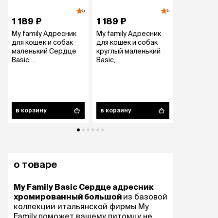
5
5
1 189 ₽
1 189 ₽
1 189 ₽
My family Адресник
My family Адресник
My family 
для кошек и собак
для кошек и собак
для кошек 
маленький Сердце
круглый маленький
маленький
Basic,
Basic,
Basic,
хромированный
хромированный
хромиров
2,5х3,8 см
в корзину
в корзину
в корзину
о товаре
My Family Basic Сердце адресник
хромированный большой
из базовой
коллекции итальянской фирмы My
Family поможет вашему питомцу не