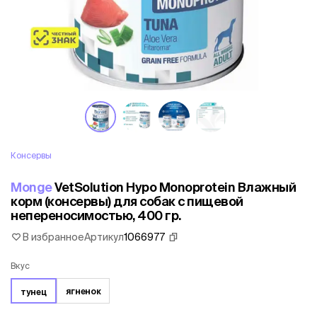
Консервы
Monge
VetSolution Hypo Monoprotein Влажный
корм (консервы) для собак с пищевой
непереносимостью, 400 гр.
В избранное
Артикул
1066977
Вкус
ягненок
тунец