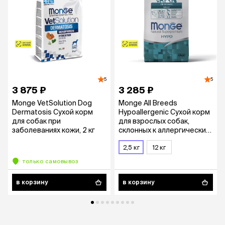
5
5
3 875 ₽
3 285 ₽
Monge VetSolution Dog
Monge All Breeds
Dermatosis Сухой корм
Hypoallergenic Сухой корм
для собак при
для взрослых собак,
заболеваниях кожи, 2 кг
склонных к аллергическим
реакциям и
расстройствам
2,5 кг
12 кг
пищеварения, с лососем и
только самовывоз
тунцом, 2,5 кг
в корзину
в корзину