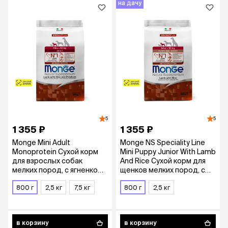
на дачу
5
5
1 355 ₽
1 355 ₽
Monge Mini Adult
Monge NS Speciality Line
Monoprotein Сухой корм
Mini Puppy Junior With Lamb
для взрослых собак
And Rice Сухой корм для
мелких пород, с ягненком,
щенков мелких пород, с
рисом и картофелем, 800
ягненком и рисом, 800 гр.
гр.
800 г
2,5 кг
7,5 кг
800 г
2,5 кг
в корзину
в корзину