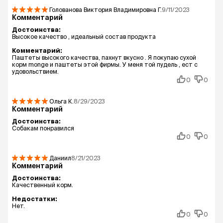
Голованова Виктория Владимировна
Г.
9/11/2023
Комментарий
Достоинства:
Высокое качество , идеальный состав продукта
Комментарий:
Паштеты высокого качества, пахнут вкусно . Я покупаю сухой
корм monge и паштеты этой фирмы. У меня той пудель , ест с
удовольствием.
0
0
Ольга
К.
8/29/2023
Комментарий
Достоинства:
Собакам понравился
0
0
Даниил
8/21/2023
Комментарий
Достоинства:
Качественный корм.
Недостатки:
Нет.
0
0