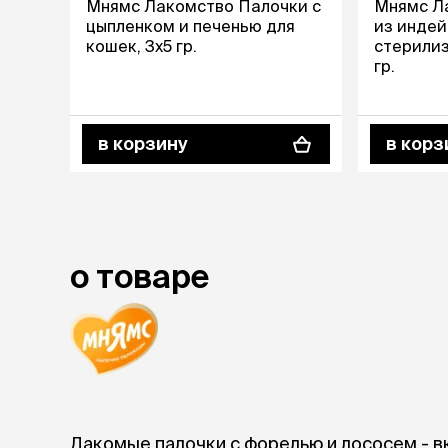
Мнямс Лакомство Палочки с
Мнямс Л
аксессуа
цыпленком и печенью для
из индей
Свитеры
кошек, 3х5 гр.
стерилиз
Футболки и
гр.
Бантики и 
Платья
Смешные к
Украшения 
в корзину
в корз
аксессуар
о товаре
Лакомые палочки c форелью и лососем - в