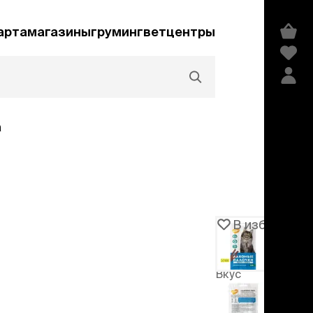
арта
магазины
груминг
ветцентры
а
Акции и скидки
В избранное
Артикул
106681
едства гигиены и
сметика
Вкус
мпуни
ндиционеры и
форель