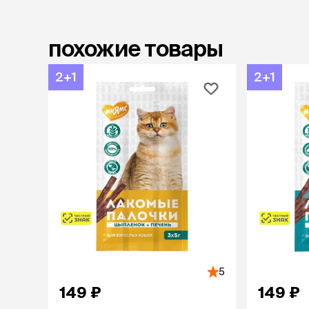
лежаки и
Мягкие до
похожие товары
Лежанки
Тоннели
2+1
2+1
Подстилки,
подушки
Пледы
когтеточк
игровые 
Дома-когте
игровые ко
Столбики
Коврики
Из гофрок
Доски
5
149 ₽
149 ₽
одежда и