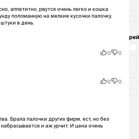
сно, аппетитно, рвутся очень легко и кошка
кунду поломанную на мелкие кусочки палочку.
 штуки в день.
рей
0
0
0
0
а. Брала палочки других фирм, ест, но без
м набрасывается и аж урчит. И цена очень