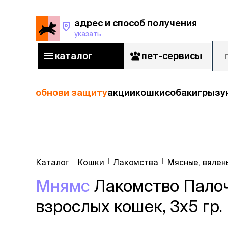
адрес и способ получения
указать
адрес и способ получения
указать
каталог
пет-сервисы
каталог
пет-сервисы
обнови защиту
акции
кошки
собаки
грызу
кошки
Пода
собаки
Каталог
Кошки
Лакомства
Мясные, вялен
кошк
грызуны
Мнямс
Лакомство Палоч
корм
рыбы
Сухой корм
взрослых кошек, 3х5 гр.
Влажный к
птицы
Лечебный 