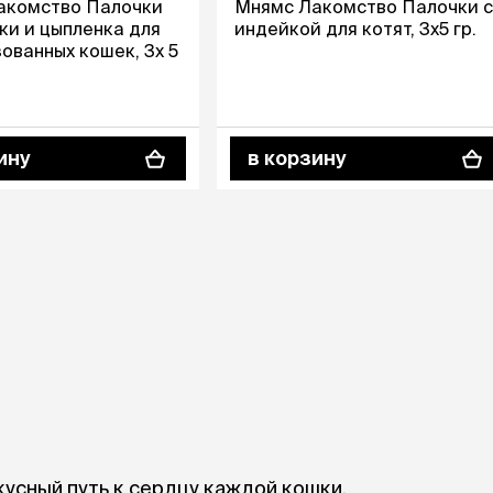
акомство Палочки
Мнямс Лакомство Палочки с
ры
Сре
расчёсок-триммеров
ки и цыпленка для
индейкой для котят, 3х5 гр.
пя
Пилки
ованных кошек, 3х 5
 майки
За
Фиксирующие
галстуки
для
переноски
Ножи и насадки
остюмы
Мебель для груминга
ме
и
ину
в корзину
Ме
ы
кусный путь к сердцу каждой кошки.