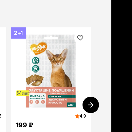
ери
вары для котят
м для котят
комства
2+1
полнители
леты, лотки,
вочки
ары для груминга
ки, поилки,
врики
ки, переноски,
етки
рушки
ейки, ошейники,
водки
гтеточки
мики и лежаки
5
4.9
сметика и шампуни
199 ₽
153 ₽
ррекция поведения