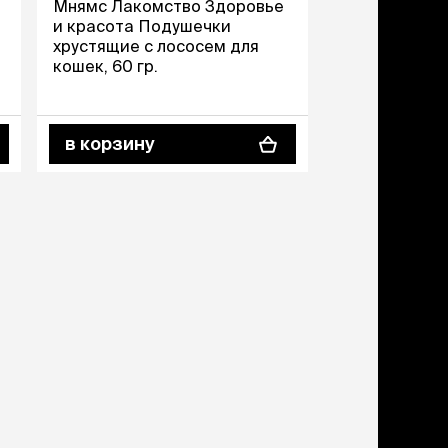
Мнямс Лакомство Здоровье
TiTBiT Лаком
дства от запаха и
и красота Подушечки
индейки для 
тен
хрустящие с лососем для
щита от паразитов
кошек, 60 гр.
 котят
рч
в корзину
в корзину
рч