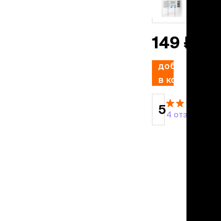
льзамы
ие, без смывания
цыпленок
перхоти и зуда
я длинношерстных
149 ₽
я короткошерстных
я лысых
добавить
хлоргексидином
я белых кошек
в корзину
поаллергенный
еи и пудры
5
ажные салфетки
4 отзыва
д за глазами
д за ушами
рфюм
ная паста
ррекция
ведения и
едства от запаха
пугиватели