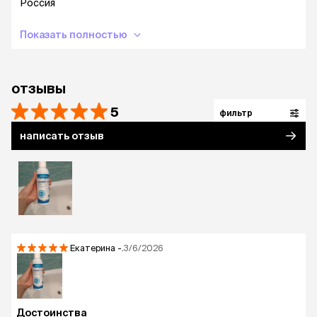
Россия
Показать полностью
«Шампунь Скинвет» наносят в небольшом
количестве на предварительно хорошо
увлажненную шерсть животного. Шампунь
вспенить массажными движениями и
отзывы
равномерно распределить пену по шерсти и
коже животного, выдержать около 5–10 минут и
5
фильтр
смыть чистой водой. При необходимости
написать отзыв
процедуру повторить. После проведения
процедуры шерсть животного высушить и
расчесать. Особо эффективен при применении
с «Муссом Скинвет».
срок годности
Екатерина
-.
3/6/2026
Срок годности шампуня «Шампунь Скинвет»
при соблюдении условий хранения в закрытой
упаковке производителя – 2 года со дня
Достоинства
производства.