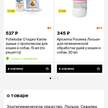
5
4.9
527 ₽
345 ₽
Pchelodar Отидез Капли
Apicenna Росинка Лосьон
ушные с прополисом для
для гигиенической
кошек и собак, 15 мл (по
обработки ушей у кошек и
рецепту)
собак, 30 мл
только самовывоз
в корзину
в корзину
о товаре
Зоогигиеническое средство. Лосьон. Сквален,