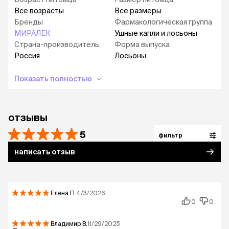
выделений.
Все возрасты
Все размеры
Предназначен только для наружного
Бренды
Фармакологическая группа
применения.
МИРАЛЕК
Ушные капли и лосьоны
Страна-производитель
Форма выпуска
Россия
Лосьоны
противопоказания
Показать полностью
Гиперчувствительность животного к
компонентам лосьона, поражения кожи.
отзывы
5
порядок применения и дозировка
фильтр
написать отзыв
Лосьон закапать в слуховой проход в
достаточном объеме и затем мягко
помассировать основание ушной раковины в
Елена
П.
4/3/2026
течение минуты. Излишки средства удалить
0
0
марлевой салфеткой или ватным тампоном.
Владимир
В.
11/29/2025