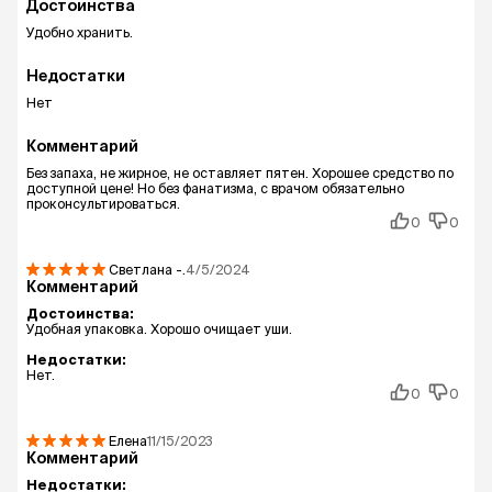
Для профилактики процедуру следует
Достоинства
повторять 1 – 2 раза в неделю.
Удобно хранить.
При лечении продолжительного применения
Недостатки
средства определяется ветеринарным врачом.
Нет
Комментарий
срок годности
Без запаха, не жирное, не оставляет пятен. Хорошее средство по
доступной цене! Но без фанатизма, с врачом обязательно
проконсультироваться.
0
0
Срок годности лосьона «Лосьон ПреОтик» при
соблюдении условий хранения в закрытой
упаковке производителя – 2 года со дня
Светлана
-.
4/5/2024
Комментарий
производства.
Достоинства:
Удобная упаковка. Хорошо очищает уши.
Недостатки:
Нет.
0
0
Елена
11/15/2023
Комментарий
Недостатки: