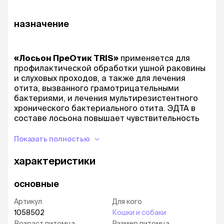
назначение
«Лосьон ПреОтик TRIS»
применяется для
профилактической обработки ушной раковины
и слуховых проходов, а также для лечения
отита, вызванного грамотрицательными
бактериями, и лечения мультирезистентного
хронического бактериального отита. ЭДТА в
составе лосьона повышает чувствительность
бактерий к антибиотикам, что обеспечивает
эффективность средства при применении
Показать полностью
совместно с антибиотиками. Компонент ТРИС
(трис(гидроксиметил)аминометан)
характеристики
способствует поддержанию уровня pH около
8,0 в ушной полости, усиливая действие
основные
антибиотиков.
Артикул
Для кого
Лосьон эффективен для удаления серозного
1058502
Кошки и собаки
содержимого ушной полости и патологических
Возраст питомца
Размер питомца