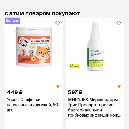
с этим товаром покупают
бонусы
5
5
449 ₽
597 ₽
Youshi Салфетки-
МИРАЛЕК Мираксидерм
напальчники для ушей, 50
Трис Препарат против
шт.
бактериальных и
грибковых инфекций кожи
для собак и кошек, флакон
100 мл