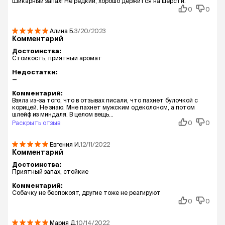
Шикарный запах! Не редкий, хорошо держится на шерсти.
0
0
Алина
Б.
3/20/2023
Комментарий
Достоинства:
Стойкость, приятный аромат
Недостатки:
—
Комментарий:
Взяла из-за того, что в отзывах писали, что пахнет булочкой с
корицей. Не знаю. Мне пахнет мужским одеколоном, а потом
шлейф из миндаля. В целом вещь...
Раскрыть отзыв
0
0
Евгения
И.
12/11/2022
Комментарий
Достоинства:
Приятный запах, стойкие
Комментарий:
Собачку не беспокоят, другие тоже не реагируют
0
0
Мария
Д.
10/14/2022