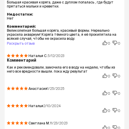
Большая красивая коряга, даже с дуплом попалась , где будут
прятаться мальки и креветки.
Недостатки:
Нет
Комментарий:
Великолепная большая коряга, красивый формы. Нереально
украсила аквариум! Коряга тёмного цвета, я её прокипятила на
всякий случай, чтобы не окрасила воду.
Раскрыть отзыв
0
0
Наталья
С.
5/12/2023
Комментарий
Как и рекомендовали, замочила его в воду на неделю, чтобы из
него все вредности вышли. пока жду результат
0
0
Анастасия
1/25/2025
0
0
Наталья
2/10/2024
0
0
Светлана
М.
11/23/2023
0
0