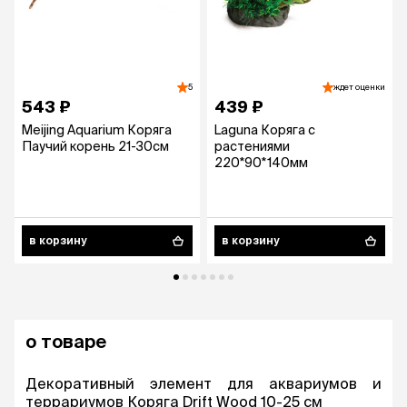
5
ждет оценки
543 ₽
439 ₽
Meijing Aquarium Коряга
Laguna Коряга с
Паучий корень 21-30см
растениями
220*90*140мм
в корзину
в корзину
о товаре
Декоративный элемент для аквариумов и
террариумов Коряга Drift Wood 10-25 см