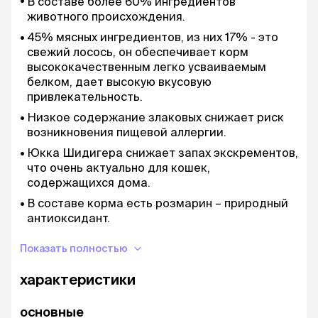
В составе более 60% ингредиентов
животного происхождения.
45% мясных ингредиентов, из них 17% - это
свежий лосось, он обеспечивает корм
высококачественным легко усваиваемым
белком, дает высокую вкусовую
привлекательность.
Низкое содержание злаковых снижает риск
возникновения пищевой аллергии.
Юкка Шидигера снижает запах экскрементов,
что очень актуально для кошек,
содержащихся дома.
В составе корма есть розмарин – природный
антиоксидант.
Дополнительные преимущества: контроль
Показать полностью
вывода шерсти, профилактика мочекаменной
болезни, контроль веса.
характеристики
Семена льна и Омега делают шерсть мягкой и
блестящей.
основные