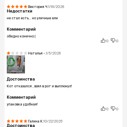
Виктория
Ч.
1/16/2026
Недостатки
не стал есть... но уличные ели
Комментарий
обидно конечно:(
0
0
Наталья
-.
1/5/2026
Достоинства
Кот отказался , взял в рот и выплюнул!
Комментарий
упаковка удобная!
0
0
Галина
К.
10/22/2025
Достоинства