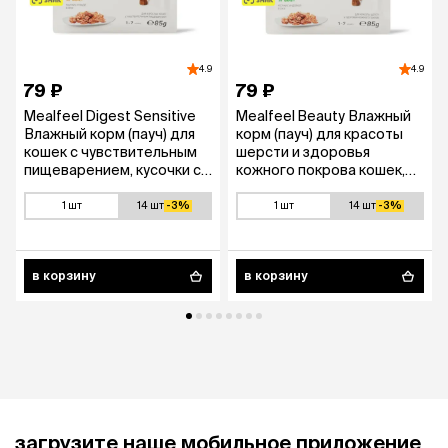
4.9
4.9
79 ₽
79 ₽
Mealfeel Digest Sensitive
Mealfeel Beauty Влажный
Влажный корм (пауч) для
корм (пауч) для красоты
кошек с чувствительным
шерсти и здоровья
пищеварением, кусочки с
кожного покрова кошек,
домашней птицей в соусе,
кусочки с индейкой в
85 гр.
соусе, 85 гр.
1 шт
14 шт
-3%
1 шт
14 шт
-3%
в корзину
в корзину
загрузите наше мобильное приложение