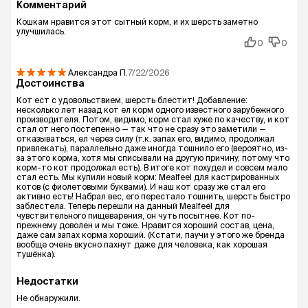
Комментарий
Кошкам нравится этот сытный корм, и их шерсть заметно
улучшилась.
0
0
Александра
П.
7/22/2026
Достоинства
Кот ест с удовольствием, шерсть блестит! Добавление:
несколько лет назад кот ел корм одного известного зарубежного
производителя. Потом, видимо, корм стал хуже по качеству, и кот
стал от него постепенно — так что не сразу это заметили —
отказываться, ел через силу (т.к. запах его, видимо, продолжал
привлекать), параллельно даже иногда тошнило его (вероятно, из-
за этого корма, хотя мы списывали на другую причину, потому что
корм-то кот продолжал есть). В итоге кот похудел и совсем мало
стал есть. Мы купили новый корм: Mealfeel для кастрированных
котов (с фиолетовыми буквами). И наш кот сразу же стал его
активно есть! Набрал вес, его перестало тошнить, шерсть быстро
заблестела. Теперь перешли на данный Mealfeel для
чувствительного пищеварения, он чуть посытнее. Кот по-
прежнему доволен и мы тоже. Нравится хороший состав, цена,
даже сам запах корма хороший. (Кстати, паучи у этого же бренда
вообще очень вкусно пахнут даже для человека, как хорошая
тушёнка).
Недостатки
Не обнаружили.