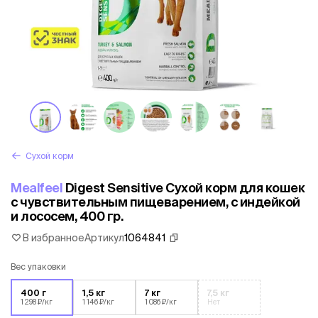
Сухой корм
Mealfeel
Digest Sensitive Сухой корм для кошек
с чувствительным пищеварением, с индейкой
и лососем, 400 гр.
В избранное
Артикул
1064841
Вес упаковки
400 г
1,5 кг
7 кг
7,5 кг
1 298 ₽/кг
1 146 ₽/кг
1 086 ₽/кг
Нет