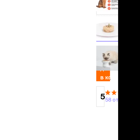
льзамы
ие, без смывания
тунец
перхоти и зуда
я длинношерстных
тунец
я короткошерстных
я лысых
цыпленок
хлоргексидином
я белых кошек
189 ₽
поаллергенный
еи и пудры
добавить
ажные салфетки
д за глазами
в корзину
д за ушами
рфюм
5
ная паста
58 отзывов
ррекция
ведения и
едства от запаха
пугиватели