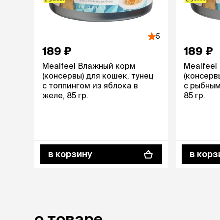
аксессуа
Свитеры
Футболки и
Бантики и 
5
Платья
189 ₽
189 ₽
Смешные к
Mealfeel Влажный корм
Mealfeel
Украшения 
(консервы) для кошек, тунец
(консерв
аксессуар
с топпингом из яблока в
с рыбным
желе, 85 гр.
85 гр.
в корзину
в корз
о товаре