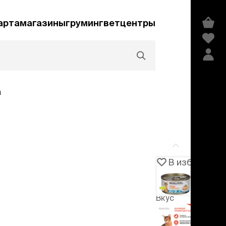
арта
магазины
груминг
ветцентры
а
Акции и скидки
В избранное
Артикул
105885
едства гигиены и
сметика
Вкус
мпуни
ндиционеры и
тунец