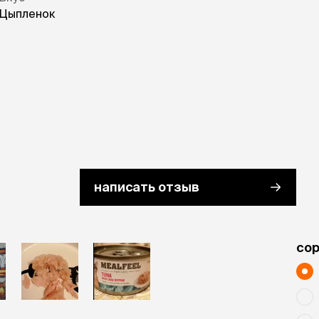
Цыпленок
написать отзыв
cо