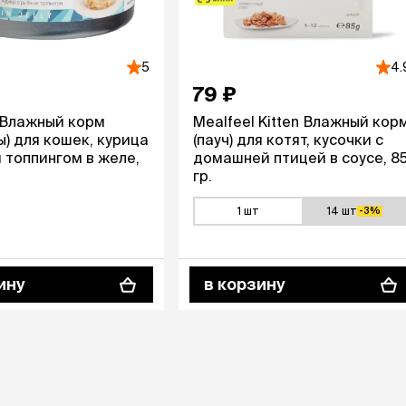
ры
Сре
расчёсок-триммеров
пя
Пилки
 майки
За
Фиксирующие
галстуки
для
5
4.
переноски
79 ₽
Ножи и насадки
остюмы
Мебель для груминга
ме
 Влажный корм
Mealfeel Kitten Влажный кор
и
ы) для кошек, курица
(пауч) для котят, кусочки с
Ме
ы
 топпингом в желе,
домашней птицей в соусе, 8
гр.
1 шт
14 шт
-3%
ину
в корзину