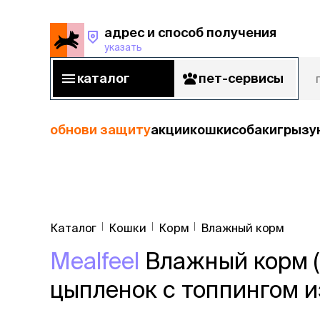
адрес и способ получения
указать
адрес и способ получения
указать
каталог
пет-сервисы
каталог
пет-сервисы
обнови защиту
акции
кошки
собаки
грызу
кошки
Пода
собаки
Каталог
Кошки
Корм
Влажный корм
кошк
грызуны
Mealfeel
Влажный корм (
корм
рыбы
Сухой корм
цыпленок с топпингом из
Влажный к
птицы
Лечебный 