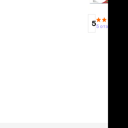
льзамы
в корзину
ие, без смывания
перхоти и зуда
я длинношерстных
5
я короткошерстных
5 отзывов
я лысых
хлоргексидином
я белых кошек
поаллергенный
еи и пудры
ажные салфетки
д за глазами
д за ушами
рфюм
ная паста
ррекция
ведения и
едства от запаха
пугиватели