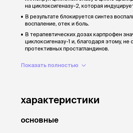
на циклоксигеназу-2, которая индуцирует
В результате блокируется синтез воспа
воспаление, отек и боль.
В терапевтических дозах карпрофен зна
циклоксигеназу-1 и, благодаря этому, не
протективных простагландинов.
Таким образом, карпрофен не препятств
Показать полностью
процессам в тканях, желудке, кишечнике,
При пероральном применении карпрофен 
кишечном тракте и проникает в кровь, д
плазме крови через 1-3 часа после введе
характеристики
Метаболизируется в печени, выделя­ется
мочой.
основные
Период полувыведения карпрофена из ор
часов.