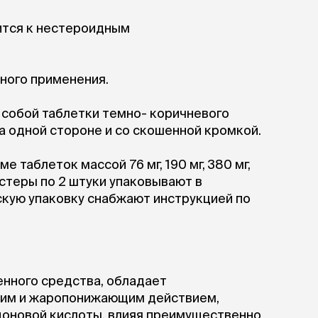
ры
Сре
расчёсок-триммеров
пя
Пилки
ится к нестероидным
 майки
За
Фиксирующие
галстуки
для
переноски
Ножи и насадки
ного применения.
остюмы
Мебель для груминга
ме
и
Ме
 собой таблетки темно- коричневого
ы
а одной стороне и со скошенной кромкой.
 таблеток массой 76 мг, 190 мг, 380 мг,
истеры по 2 штуки упаковывают в
кую упаковку снабжают инструкцией по
енного средства, обладает
щим и жаропонижающим действием,
идоновой кислоты, влияя преимущественно