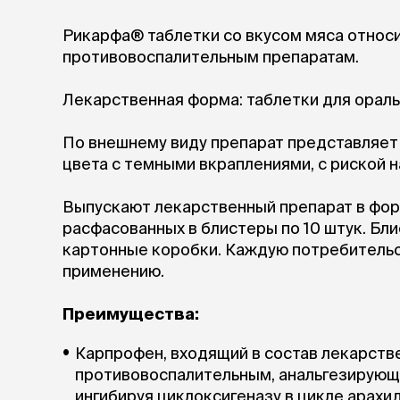
аксессуа
Свитеры
Рикарфа® таблетки со вкусом мяса относ
Футболки и
противовоспалительным препаратам.
Бантики и 
Платья
Лекарственная форма: таблетки для ораль
Смешные к
Украшения 
По внешнему виду препарат представляет
аксессуар
цвета с темными вкраплениями, с риской н
Выпускают лекарственный препарат в форме
расфасованных в блистеры по 10 штук. Бл
картонные коробки. Каждую потребительс
применению.
Преимущества:
Карпрофен, входящий в состав лекарств
противовоспалительным, анальгезирую
ингибируя циклоксигеназу в цикле арах