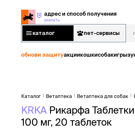
адрес и способ получения
указать
адрес и способ получения
указать
каталог
пет-сервисы
каталог
пет-сервисы
обнови защиту
акции
кошки
собаки
грызу
кошки
Пода
собаки
Каталог
Ветаптека
Ветаптека для собак
кошк
грызуны
KRKA
Рикарфа Таблетки 
корм
рыбы
Сухой корм
100 мг, 20 таблеток
Влажный к
птицы
Лечебный 