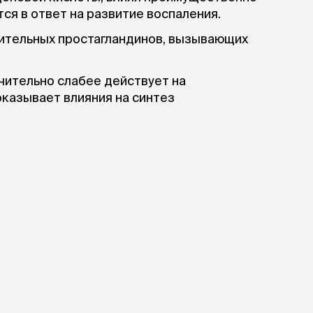
ся в ответ на развитие воспаления.
лительных простагландинов, вызывающих
чительно слабее действует на
 оказывает влияния на синтез
ует нормальным фи­зиологическим
 почках и тромбоцитах.
быстро всасывается в желудочно­-
остигая максимальной концентрации в
ния.
 в основном с фекалиями и частично с
ганизма собак составляет около 10