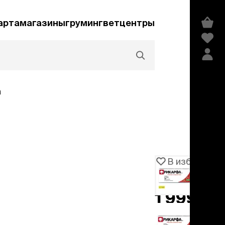
арта
магазины
груминг
ветцентры
а
Акции и скидки
В избранное
Артикул
105622
едства гигиены и
сметика
1 999 ₽
мпуни
ндиционеры и
добавить