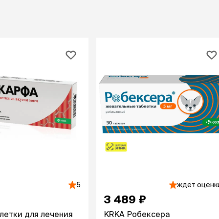
При
а
На пружинке
Др
ения
Трек
Сре
Лизунец
пя
 зубов
леные,
сумки, переноски и
ам
путешествия
мства
Ко
Сумки
Шл
Переноски
Ош
Рюкзаки
уалеты
Ав
Сумки фиксаторы
домик
На
Миски дорожные
м
Ад
По
миски, кормушки,
поилки
 кошачьего
кл
Миски
дв
Двойные
5
ждет оценк
Во
Одинарные
3 489 ₽
Кл
Дорожные
подгузники
Пан
Коврики под миску
летки для лечения
KRKA Робексера