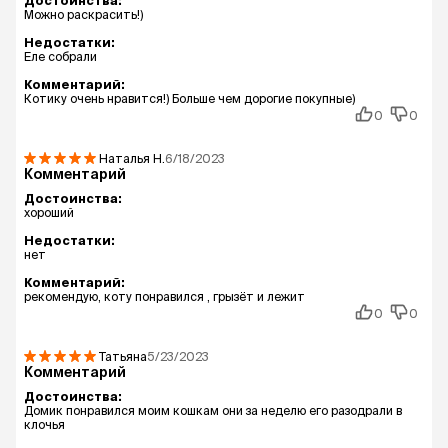
Достоинства:
Можно раскрасить!)
Недостатки:
Еле собрали
Комментарий:
Котику очень нравится!) Больше чем дорогие покупные)
0
0
Наталья
Н.
6/18/2023
Комментарий
Достоинства:
хороший
Недостатки:
нет
Комментарий:
рекомендую, коту понравился , грызёт и лежит
0
0
Татьяна
5/23/2023
Комментарий
Достоинства:
Домик понравился моим кошкам они за неделю его разодрали в
клочья