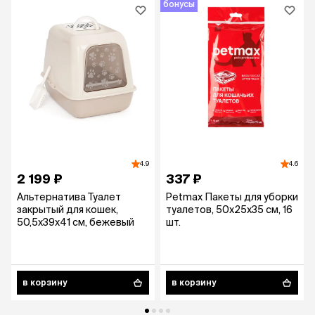
бонусы
4.9
4.6
2 199 ₽
337 ₽
Альтернатива Туалет
Petmax Пакеты для уборки
закрытый для кошек,
туалетов, 50х25х35 см, 16
50,5х39х41 см, бежевый
шт.
в корзину
в корзину