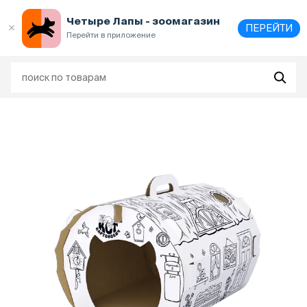
Выберите
адрес и способ получения
Четыре Лапы - зоомагазин
ПЕРЕЙТИ
Перейти в приложение