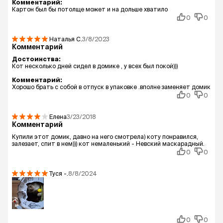
Комментарий:
Картон был бы потолще может и на дольше хватило
0
0
Наталья
С.
3/8/2023
Комментарий
Достоинства:
Кот несколько дней сидел в домике , у всех был покой)))
Комментарий:
Хорошо брать с собой в отпуск в упаковке .вполне заменяет домик
0
0
Елена
3/23/2018
Комментарий
Купили этот домик, давно на него смотрела) коту понравился,
залезает, спит в нем))) кот немаленький - Невский маскарадный.
0
0
Туся
-.
8/8/2024
0
0