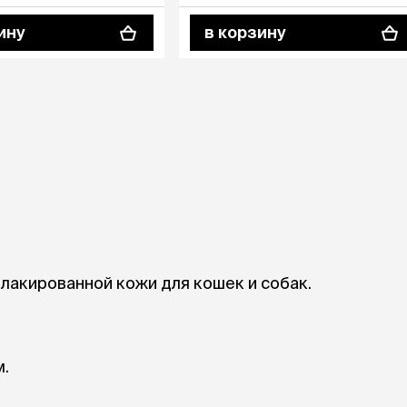
ры
Сре
расчёсок-триммеров
пя
ину
в корзину
Пилки
 майки
За
Фиксирующие
галстуки
для
переноски
Ножи и насадки
остюмы
Мебель для груминга
ме
и
Ме
ы
лакированной кожи для кошек и собак.
м.