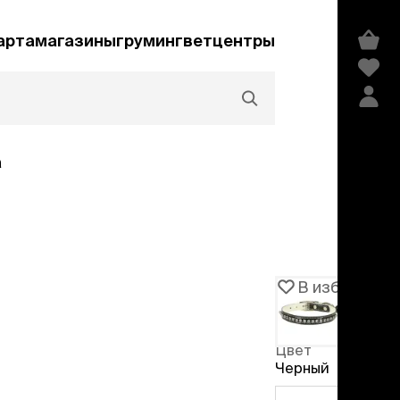
арта
магазины
груминг
ветцентры
а
Акции и скидки
В избранное
Артикул
100601
едства гигиены и
сметика
Цвет
мпуни
Черный
ндиционеры и