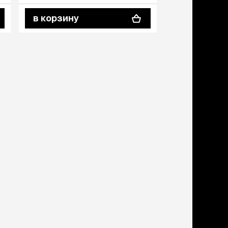
дства от запаха и
тен
в корзину
щита от паразитов
 котят
рч
рч