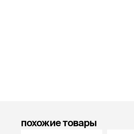
лакомств
Для вывед
шерсти
Для чистки
Мясные, вя
печеные
Сухие лако
лотки и т
Закрытый, 
С бортико
С сеткой
Без сетки
Коврики
Пакеты для
туалета
Совки
похожие товары
Угловые
Пеленки и 