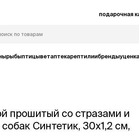
подарочная к
ны
рыбы
птицы
ветаптека
рептилии
бренды
уценк
рочная карта
Защита от паразитов
и
й прошитый со стразами и
умные товары
ср
ко
Автокормушки
собак Синтетик, 30х1,2 см,
Ша
орм
Игрушки
Ко
и
интерактивные