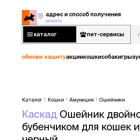
адрес и способ получения
указать
адрес и способ получения
указать
каталог
пет-сервисы
каталог
пет-сервисы
обнови защиту
акции
кошки
собаки
грызу
кошки
Пода
собаки
Каталог
Кошки
Амуниция
Ошейники
кошк
грызуны
Каскад
Ошейник двойно
корм
рыбы
Сухой корм
бубенчиком для кошек и 
Влажный к
птицы
Лечебный 
черный