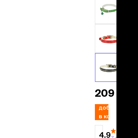
льзамы
ие, без смывания
перхоти и зуда
я длинношерстных
я короткошерстных
я лысых
хлоргексидином
я белых кошек
поаллергенный
еи и пудры
ажные салфетки
д за глазами
д за ушами
рфюм
209 ₽
ная паста
добавить
ррекция
в корзину
ведения и
едства от запаха
пугиватели
4.9