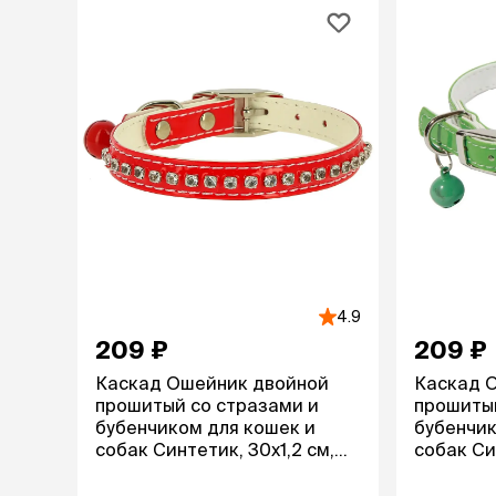
лежаки и
Мягкие до
Лежанки
Тоннели
Подстилки,
подушки
Пледы
когтеточк
игровые 
Дома-когте
4.9
игровые ко
Столбики
209 ₽
209 ₽
Коврики
Каскад Ошейник двойной
Каскад 
Из гофрок
прошитый со стразами и
прошитый
Доски
бубенчиком для кошек и
бубенчик
собак Синтетик, 30х1,2 см,
собак Си
красный
зеленый
одежда и