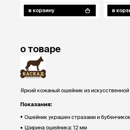
аксессуа
Свитеры
в корзину
в корз
Футболки и
Бантики и 
Платья
Смешные к
Украшения 
о товаре
аксессуар
Яркий кожаный ошейник из искусственной 
Показания:
Ошейник украшен стразами и бубенчико
Ширина ошейника: 12 мм