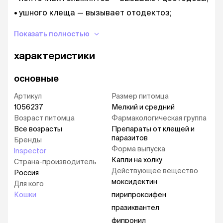
ушного клеща — вызывает отодектоз;
подкожных клещей — вызывают нотоэдроз;
Показать полностью
личинок сердечных гельминтов —
микрофиллярий, вызывающих дирофиляриоз.
характеристики
В течение 1,5 месяца — от:
основные
блох, власоедов и их личинок.
Артикул
Размер питомца
1056237
Мелкий и средний
Возраст питомца
Фармакологическая группа
Все возрасты
Препараты от клещей и
паразитов
Бренды
Форма выпуска
Inspector
Капли на холку
Страна-производитель
Действующее вещество
Россия
моксидектин
Для кого
Кошки
пирипроксифен
празиквантел
фипронил