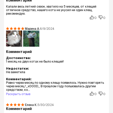
Комментарий
Капали весь летний сезон, хватило на 5 месяцев, от клещей
отличное средство, нашего кота не укусил ни один клещ,
рекомендую.
0
0
Марина
А.
6/9/2024
Комментарий
Достоинства:
1 месяц на двух котах не было клещей!
Недостатки:
Не заметила
Комментарий:
Ровно через месяц по одному клещу появилось. Нужно повторять
через месяц !_x000D_ В прошлом году пользовалась другим
средством, ко...
Раскрыть отзыв
0
0
Елена
К.
5/30/2024
Комментарий