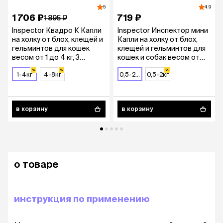
5
4.9
1 706 ₽
719 ₽
1 895 ₽
Inspector Квадро К Капли
Inspector Инспектор мини
на холку от блох, клещей и
Капли на холку от блох,
гельминтов для кошек
клещей и гельминтов для
весом от 1 до 4 кг, 3
кошек и собак весом от
пипетки
0,5 до 2 кг, 1 пипетка
1-4кг
4-8кг
0,5-2кг
0,5-2кг
в корзину
в корзину
о товаре
инструкция по применению