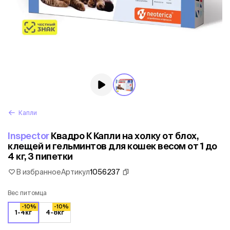
Капли
Inspector
Квадро К Капли на холку от блох,
клещей и гельминтов для кошек весом от 1 до
4 кг, 3 пипетки
В избранное
Артикул
1056237
Вес питомца
-10%
-10%
1-4кг
4-8кг