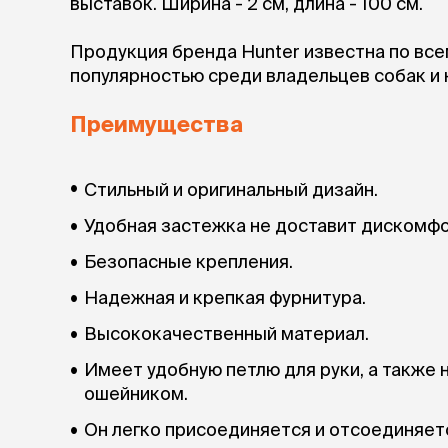
выставок. Ширина - 2 см, длина - 100 см.
аксессуа
Свитеры
Продукция бренда Hunter известна по все
Футболки и
Бантики и 
популярностью среди владельцев собак и 
Платья
Смешные к
Преимущества
Украшения 
аксессуар
Стильный и оригинальный дизайн.
Удобная застежка не доставит дискомф
Безопасные крепления.
Надежная и крепкая фурнитура.
Высококачественный материал.
Имеет удобную петлю для руки, а также 
ошейником.
Он легко присоединяется и отсоединяет