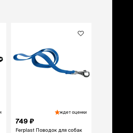
учение к месту
угое
дства от запаха и
тен
униция
мплекты
ейки
ейники
торемни
мордники
ресники
водки
етки, вольеры,
ери
и
ждет оценки
льеры
749 ₽
етки
дусы и ступени
Ferplast Поводок для собак