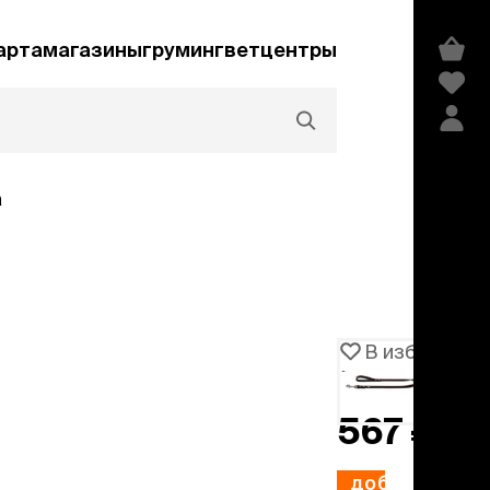
арта
магазины
груминг
ветцентры
а
Акции и скидки
В избранное
Артикул
103154
едства гигиены и
сметика
567 ₽
мпуни
ндиционеры и
добавить