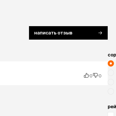
написать отзыв
cо
0
0
рей