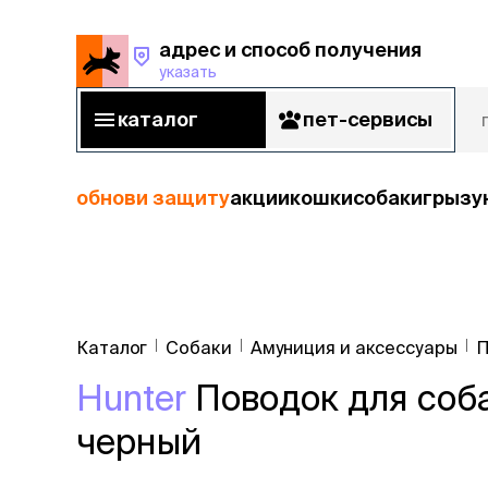
адрес и способ получения
указать
адрес и способ получения
указать
каталог
пет-сервисы
каталог
пет-сервисы
обнови защиту
акции
кошки
собаки
грызу
кошки
Пода
собаки
Каталог
Собаки
Амуниция и аксессуары
П
кошк
грызуны
Hunter
Поводок для соба
корм
рыбы
Сухой корм
черный
Влажный к
птицы
Лечебный 