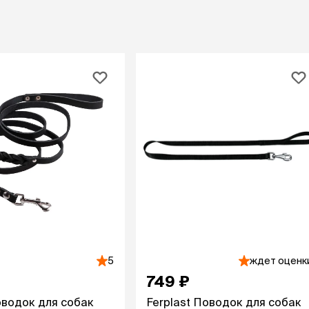
При
а
На пружинке
Др
ения
Трек
Сре
Лизунец
пя
 зубов
леные,
сумки, переноски и
ам
путешествия
мства
Ко
Сумки
Шл
Переноски
Ош
Рюкзаки
уалеты
Ав
Сумки фиксаторы
домик
На
Миски дорожные
м
Ад
По
миски, кормушки,
поилки
 кошачьего
кл
Миски
дв
Двойные
5
ждет оценк
Во
Одинарные
749 ₽
Кл
Дорожные
подгузники
Пан
Коврики под миску
водок для собак
Ferplast Поводок для собак