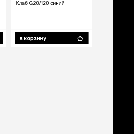
ери
Клаб G20/120 синий
вары для котят
м для котят
комства
в корзину
полнители
леты, лотки,
вочки
ары для груминга
ки, поилки,
врики
ки, переноски,
етки
рушки
ейки, ошейники,
водки
гтеточки
мики и лежаки
сметика и шампуни
ррекция поведения