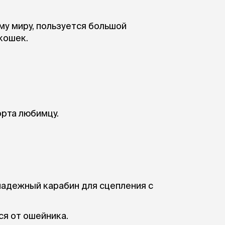
ры
Сре
расчёсок-триммеров
пя
Пилки
му миру, пользуется большой
 майки
За
Фиксирующие
галстуки
кошек.
для
переноски
Ножи и насадки
остюмы
Мебель для груминга
ме
и
Ме
ы
орта любимцу.
надежный карабин для сцепления с
ся от ошейника.