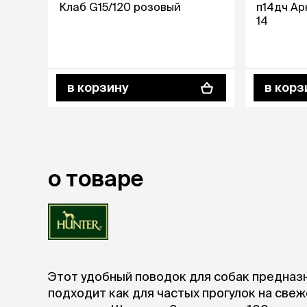
Клаб G15/120 розовый
п14дч Ар
14
лежаки и
Мягкие до
Лежанки
Тоннели
Подстилки,
в корзину
в корз
подушки
Пледы
когтеточк
игровые 
о товаре
Дома-когте
игровые ко
Столбики
Коврики
Из гофрок
Доски
Этот удобный поводок для собак предназ
подходит как для частых прогулок на свеж
одежда и