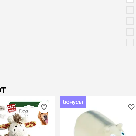
ют
бонусы