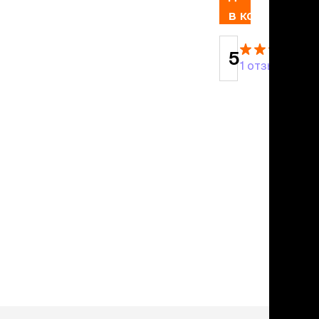
льзамы
в корзину
ие, без смывания
перхоти и зуда
я длинношерстных
5
я короткошерстных
1 отзыв
я лысых
хлоргексидином
я белых кошек
поаллергенный
еи и пудры
ажные салфетки
д за глазами
д за ушами
рфюм
ная паста
ррекция
ведения и
едства от запаха
пугиватели