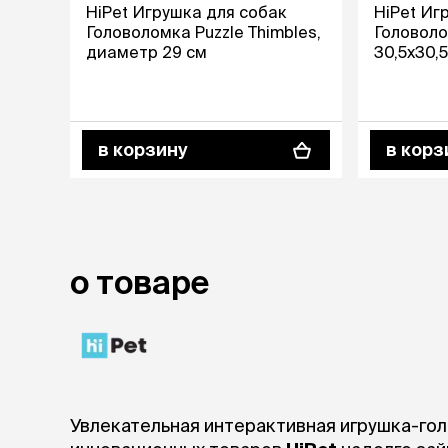
HiPet Игрушка для собак
HiPet Иг
Головоломка Puzzle Thimbles,
Головолом
лежаки и
диаметр 29 см
30,5х30,
Мягкие до
Лежанки
Тоннели
Подстилки,
подушки
в корзину
в корз
Пледы
когтеточк
игровые 
Дома-когте
о товаре
игровые ко
Столбики
Коврики
Из гофрок
Доски
Увлекательная интерактивная игрушка-гол
одежда и