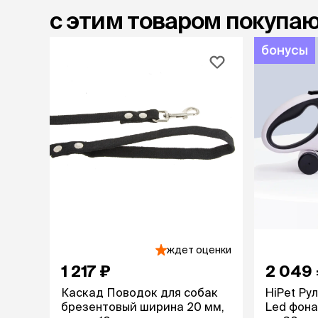
с этим товаром покупа
бонусы
ждет оценки
1 217 ₽
2 049
Каскад Поводок для собак
HiPet Ру
брезентовый ширина 20 мм,
Led фона