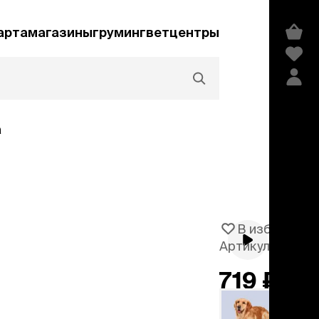
арта
магазины
груминг
ветцентры
а
Акции и скидки
В избранное
Артикул
105997
едства гигиены и
сметика
719 ₽
мпуни
ндиционеры и
добавить