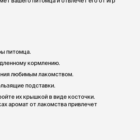
мет вашего питомца и отвлечет его от игр
ры
Сре
расчёсок-триммеров
пя
Пилки
 майки
За
Фиксирующие
галстуки
для
переноски
Ножи и насадки
остюмы
Мебель для груминга
ме
и
Ме
ы
ры питомца.
едленному кормлению.
ения любимым лакомством.
ользящие подставки.
ойте их крышкой в виде косточки.
ах аромат от лакомства привлечет