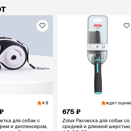
ют
4.8
ждет оценк
 ₽
675 ₽
летка для собак с
Zolux Расческа для собак со
рем и диспенсером,
средней и длинной шерстью