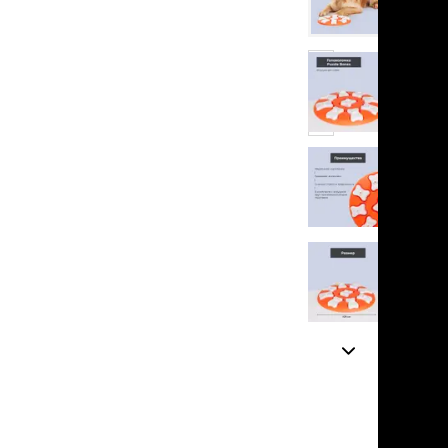
льзамы
в корзину
ие, без смывания
перхоти и зуда
я длинношерстных
я короткошерстных
нет
я лысых
отзывов
хлоргексидином
я белых кошек
поаллергенный
еи и пудры
ажные салфетки
д за глазами
д за ушами
рфюм
ная паста
ррекция
ведения и
едства от запаха
пугиватели