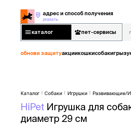
адрес и способ получения
указать
адрес и способ получения
указать
каталог
пет-сервисы
каталог
пет-сервисы
обнови защиту
акции
кошки
собаки
грызу
кошки
Пода
собаки
Каталог
Собаки
Игрушки
Развивающие/И
кошк
грызуны
HiPet
Игрушка для собак
корм
рыбы
Сухой корм
диаметр 29 см
Влажный к
птицы
Лечебный 