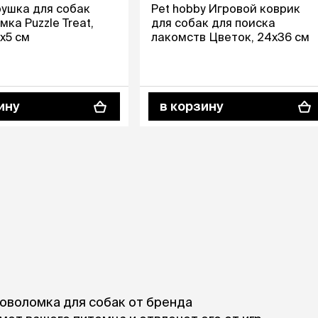
Дв
Миски на подставке
рушка для собак
Pet hobby Игровой коврик
Автопоилки и
ка Puzzle Treat,
для собак для поиска
 домики
автокормушки
5х5 см
лакомств Цветок, 24х36 см
мики
то
Фильтры для
Кор
автопоилок
Ла
Для хранения корма
 матрасы,
На
Набор для кормления
ину
в корзину
Туа
со
Тов
груминг
Мис
Расчески
и и
ко
Пуходерки
комплексы
Сум
Ножницы
точки и
кл
Расчёска-триммер
мплексы
Иг
Когтерезы
Шл
Колтунорезы
по
Средства для
артона
Ко
тримминга
До
Накладные колпачки
Ко
Машинки для стрижки
оволомка для собак от бренда
Ко
Сменные гребенки для