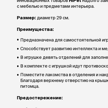
инновационных товаров
HiPet
надолго зай
аксессуа
с мебелью и предметами интерьера.
Свитеры
Футболки и
Размер:
диаметр 29 см.
Бантики и 
Платья
Смешные к
Преимущества:
Украшения 
аксессуар
Предназначена для самостоятельной иг
Способствует развитию интеллекта и м
В игрушке девять отделений для заполн
В комплекте с игрушкой идут противоск
Поместите лакомства в отделения и накр
Благодаря верхнему отверстию на крышк
питомца.
Предостережение: