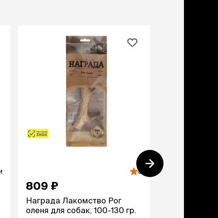
и
5
809 ₽
2 369 ₽
Награда Лакомство Рог
Ferplast Шле
,
оленя для собак, 100-130 гр.
Sport Dog, XS