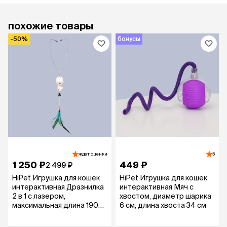
похожие товары
-50%
бонусы
ждет оценки
5
1 250 ₽
449 ₽
2 499 ₽
HiPet Игрушка для кошек
HiPet Игрушка для кошек
интерактивная Дразнилка
интерактивная Мяч с
2 в 1 с лазером,
хвостом, диаметр шарика
максимальная длина 190
6 см, длина хвоста 34 см
см, длина держателя 23
см, длина игрушки 10,5 см