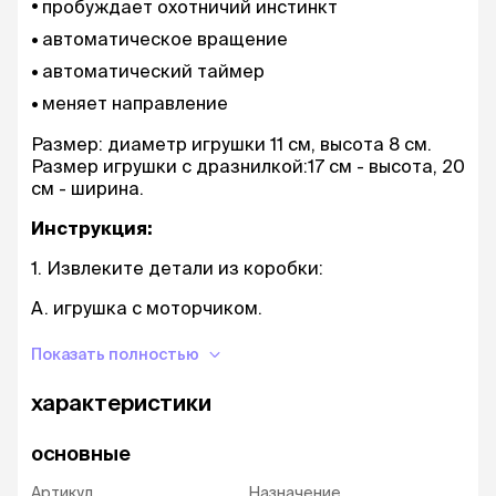
пробуждает охотничий инстинкт
автоматическое вращение
автоматический таймер
меняет направление
Размер: диаметр игрушки 11 см, высота 8 см.
Размер игрушки с дразнилкой:17 см - высота, 20
см - ширина.
Инструкция:
1. Извлеките детали из коробки:
А. игрушка с моторчиком.
Б. стержень.
Показать полностью
2. Установка батареек:
характеристики
А. Открутите винт в нижней части игрушки с
помощью крестообразной отвертки (не входит
основные
в комплект).
Артикул
Назначение