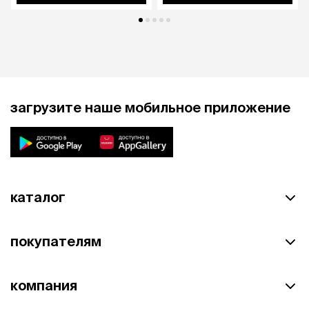
стандартные (угольно-цинковые) и/или
перезаряжаемые батареи с разным
химическим составом (NiCd, NiMH, литиевые и т.
д.). Убедитесь, что батарейки установлены с
соблюдением правильной полярности (+/-).
Использованные батареи следует извлечь из
продукта.
загрузите наше мобильное приложение
каталог
покупателям
компания