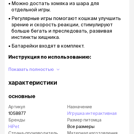
Можно достать хомяка из шара для
отдельной игры.
Регулярные игры помогают кошкам улучшить
зрение и скорость реакции, стимулируют
больше бегать и преследовать, развивая
инстинкты хищника.
Батарейки входят в комплект.
Инструкция по использованию:
Откройте шар, возьмите игрушку.
Показать полностью
Извлеките механизм из хомяка и откройте
характеристики
отсек для батареек.
Установите две 1.5V AAA батарейки, соблюдая
основные
полярность (батарейки входят в комплект).
Поместите механизм обратно.
Артикул
Назначение
1058877
Игрушка интерактивная
Для активации игрушки переведите
Бренды
Размер питомца
переключатель в режим «on», для выключения
HiPet
Все размеры
– в режим «off».
Страна-производитель
Материал изготовления