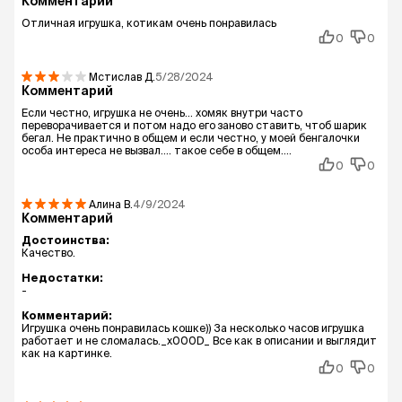
Комментарий
Отличная игрушка, котикам очень понравилась
0
0
Мстислав
Д.
5/28/2024
Комментарий
Если честно, игрушка не очень... хомяк внутри часто
переворачивается и потом надо его заново ставить, чтоб шарик
бегал. Не практично в общем и если честно, у моей бенгалочки
особа интереса не вызвал.... такое себе в общем....
0
0
Алина
В.
4/9/2024
Комментарий
Достоинства:
Качество.
Недостатки:
-
Комментарий:
Игрушка очень понравилась кошке)) За несколько часов игрушка
работает и не сломалась._x000D_ Все как в описании и выглядит
как на картинке.
0
0