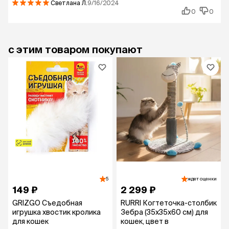
Светлана
Л.
9/16/2024
0
0
с этим товаром покупают
5
ждет оценки
149 ₽
2 299 ₽
GRIZGO Съедобная
RURRI Когтеточка-столбик
игрушка хвостик кролика
Зебра (35х35х60 см) для
для кошек
кошек, цвет в