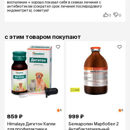
воспаление + хорошо показал себя в схемах лечения с
антибиотиком (сократил срок лечения послеродового
эндометрита), советую!
0
0
с этим товаром покупают
5
5
859 ₽
999 ₽
Нimalaya Дигитон Капли
Белкаролин Марбобел 2
для профилактики и
Антибактериальный