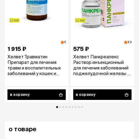
5
4.9
1 915 ₽
575 ₽
Хелвет Травматин
Хелвет Панкреалекс
Препарат для лечения
Раствор инъекционный
травм и воспалительных
для лечения заболеваний
заболеваний у кошек и
поджелудочной железы у
собак, 100 мл
кошек и собак, 10 мл
в корзину
в корзину
о товаре