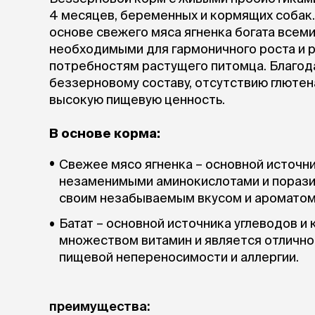
аксессуа
4 месяцев, беременных и кормящих собак
Свитеры
основе свежего мяса ягненка богата всем
Футболки и
необходимыми для гармоничного роста и 
Бантики и 
потребностям растущего питомца. Благод
Платья
беззерновому составу, отсутствию глютен
Смешные к
Украшения 
высокую пищевую ценность.
аксессуар
В основе корма:
Свежее мясо ягненка – основной источни
незаменимыми аминокислотами и порази
своим незабываемым вкусом и ароматом
Батат – основной источника углеводов и 
множеством витамин и является отлично
пищевой непереносимости и аллергии.
преимущества: