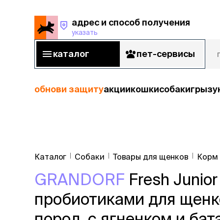
адрес и способ получения
указать
адрес и способ получения
указать
каталог
пет-сервисы
каталог
пет-сервисы
обнови защиту
акции
кошки
собаки
грызу
кошки
Пода
собаки
Каталог
Собаки
Товары для щенков
Корм
кошк
грызуны
GRANDORF
Fresh Junio
корм
рыбы
Сухой корм
пробиотиками для щенк
Влажный к
птицы
Лечебный 
пород, с ягненком и бата