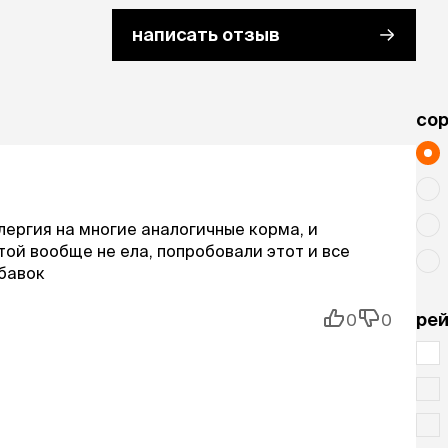
написать отзыв
cо
ергия на многие аналогичные корма, и
той вообще не ела, попробовали этот и все
обавок
рей
0
0