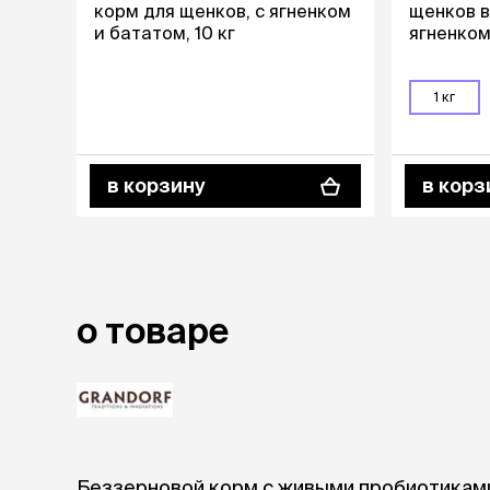
корм для щенков, с ягненком
щенков в
и бататом, 10 кг
ягненком
лежаки и
Мягкие до
Лежанки
1 кг
Тоннели
Подстилки,
подушки
Пледы
в корзину
в корз
когтеточк
игровые 
Дома-когте
игровые ко
о товаре
Столбики
Коврики
Из гофрок
Доски
одежда и
Беззерновой корм с живыми пробиотиками