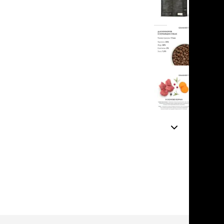
льзамы
в корзину
ие, без смывания
перхоти и зуда
я длинношерстных
5
я короткошерстных
2 отзыва
я лысых
хлоргексидином
я белых кошек
поаллергенный
еи и пудры
ажные салфетки
д за глазами
д за ушами
рфюм
ная паста
ррекция
ведения и
едства от запаха
пугиватели