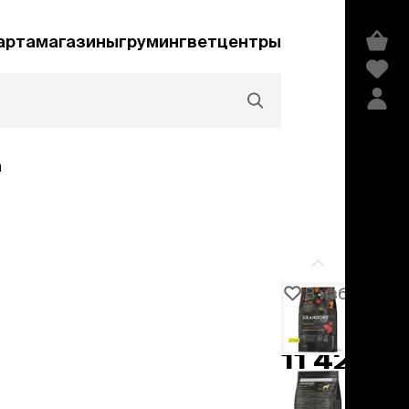
арта
магазины
груминг
ветцентры
а
Акции и скидки
В избранное
Артикул
106632
едства гигиены и
сметика
11 425 ₽
мпуни
ндиционеры и
добавить