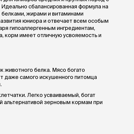
ры
Сре
расчёсок-триммеров
. Идеально сбалансированная формула на
пя
Пилки
и белками, жирами и витаминами
 майки
За
Фиксирующие
развития юниора и отвечает всем особым
галстуки
для
переноски
аря гипоаллергенным ингредиентам,
Ножи и насадки
а, корм имеет отличную усвояемость и
остюмы
Мебель для груминга
ме
и
Ме
ы
к животного белка. Мясо богато
т даже самого искушенного питомца
.
клетчатки. Легко усваиваемый, богат
й альтернативой зерновым кормам при