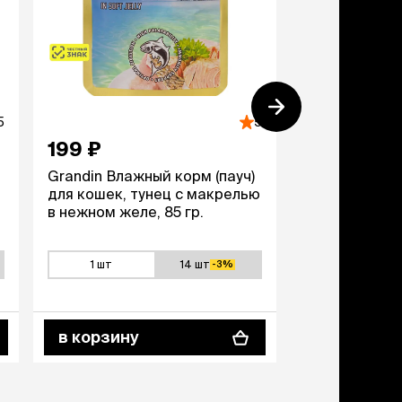
дства от запаха и
тен
щита от паразитов
 котят
рч
5
5
рч
199 ₽
199 ₽
Grandin Влажный корм (пауч)
Grandin Влаж
для кошек, тунец с макрелью
для кошек, т
в нежном желе, 85 гр.
нежном желе,
1 шт
14 шт
1 шт
-3%
в корзину
в корзину