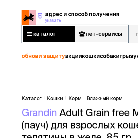
адрес и способ получения
указать
адрес и способ получения
указать
каталог
пет-сервисы
каталог
пет-сервисы
обнови защиту
акции
кошки
собаки
грызу
кошки
Пода
собаки
Каталог
Кошки
Корм
Влажный корм
кошк
грызуны
Grandin
Adult Grain free
корм
рыбы
Сухой корм
(пауч) для взрослых кош
Влажный к
птицы
Лечебный 
телятины в желе, 85 гр.