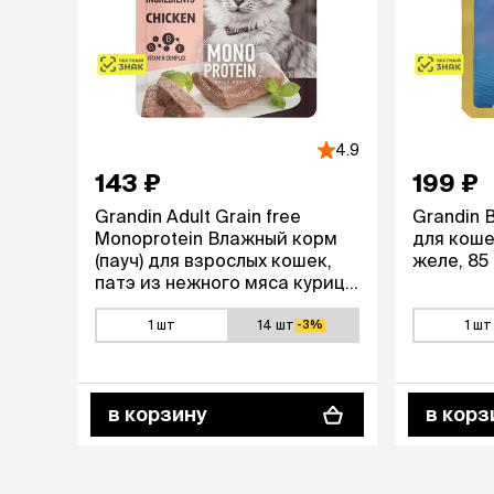
аксессуа
Свитеры
Футболки и
Бантики и 
Платья
Смешные к
4.9
Украшения 
аксессуар
143 ₽
199 ₽
Grandin Adult Grain free
Grandin 
Monoprotein Влажный корм
для коше
(пауч) для взрослых кошек,
желе, 85 
патэ из нежного мяса курицы
в желе, 85 гр.
1 шт
14 шт
1 шт
-3%
в корзину
в корз