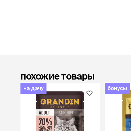
лежаки и
Мягкие до
Лежанки
Тоннели
Подстилки,
подушки
Пледы
когтеточк
игровые 
похожие товары
Дома-когте
игровые ко
на дачу
бонусы
Столбики
Коврики
Из гофрок
Доски
одежда и