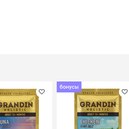
Дв
Миски на подставке
Автопоилки и
 домики
автокормушки
мики
то
Фильтры для
Кор
автопоилок
Ла
Для хранения корма
 матрасы,
На
Набор для кормления
Туа
со
Тов
груминг
Мис
Расчески
и и
ко
Пуходерки
комплексы
Сум
Ножницы
точки и
кл
Расчёска-триммер
мплексы
бонусы
Иг
Когтерезы
Шл
Колтунорезы
по
Средства для
артона
Ко
тримминга
До
Накладные колпачки
Ко
Машинки для стрижки
Ко
Сменные гребенки для