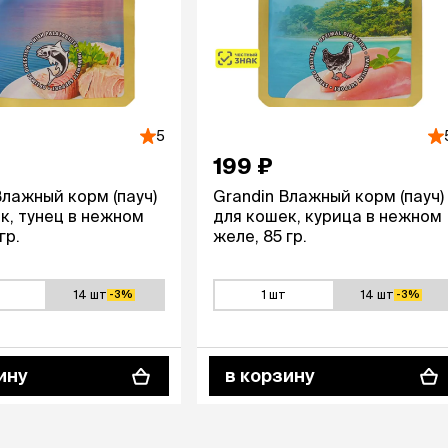
ры
Сре
расчёсок-триммеров
пя
Пилки
 майки
За
Фиксирующие
галстуки
для
переноски
Ножи и насадки
остюмы
Мебель для груминга
ме
5
и
Ме
ы
199 ₽
Влажный корм (пауч)
Grandin Влажный корм (пауч)
к, тунец в нежном
для кошек, курица в нежном
гр.
желе, 85 гр.
14 шт
1 шт
14 шт
-3%
-3%
ину
в корзину