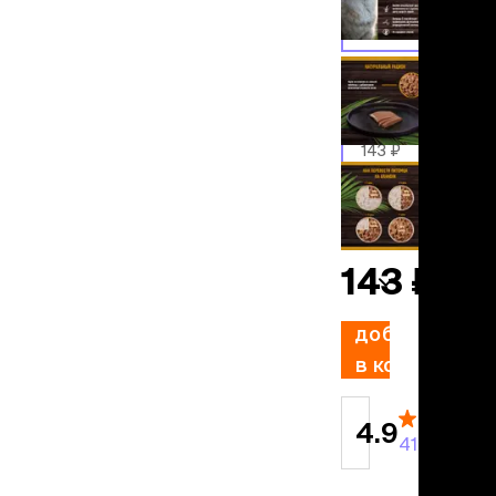
льзамы
ие, без смывания
телятина
перхоти и зуда
я длинношерстных
Упаковка
я короткошерстных
я лысых
1 шт
хлоргексидином
143 ₽
я белых кошек
-3%
поаллергенный
14 шт
139 ₽
/шт
еи и пудры
ажные салфетки
д за глазами
143 ₽
д за ушами
рфюм
добавить
ная паста
в корзину
ррекция
4.9
ведения и
41 отзыв
едства от запаха
пугиватели