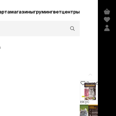
арта
магазины
груминг
ветцентры
а
Акции и скидки
В избранное
Артикул
105630
едства гигиены и
сметика
Вкус
мпуни
ндиционеры и
курица