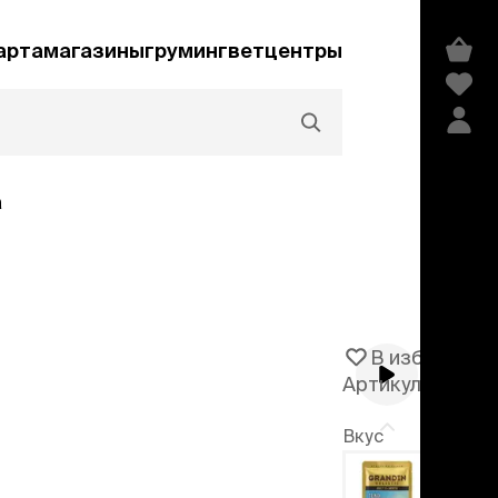
арта
магазины
груминг
ветцентры
а
Акции и скидки
В избранное
Артикул
106482
едства гигиены и
сметика
Вкус
мпуни
ндиционеры и
курица в желе