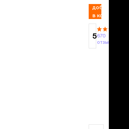
учение к месту
добавить
угое
дства от запаха и
в корзину
тен
5
670
униция
отзывов
мплекты
ейки
ейники
торемни
мордники
ресники
водки
етки, вольеры,
ери
льеры
етки
дусы и ступени