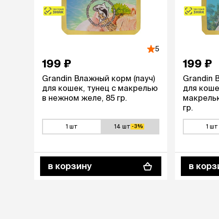
5
199 ₽
199 ₽
Grandin Влажный корм (пауч)
Grandin 
для кошек, тунец с макрелью
для коше
в нежном желе, 85 гр.
макрелью
гр.
1 шт
14 шт
1 шт
-3%
в корзину
в корз