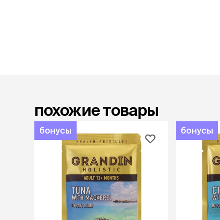
аксессуа
Свитеры
Футболки и
Бантики и 
Платья
Смешные к
Украшения 
аксессуар
похожие товары
бонусы
бонусы