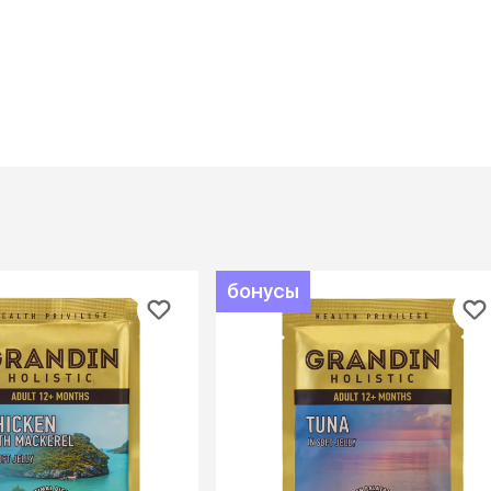
ры
Сре
расчёсок-триммеров
пя
Пилки
 майки
За
Фиксирующие
галстуки
для
переноски
Ножи и насадки
остюмы
Мебель для груминга
ме
и
Ме
ы
бонусы