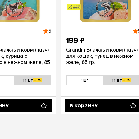
5
199 ₽
Влажный корм (пауч)
Grandin Влажный корм (пауч)
к, курица с
для кошек, тунец в нежном
 в нежном желе, 85
желе, 85 гр.
14 шт
1 шт
14 шт
-3%
-3%
ину
в корзину