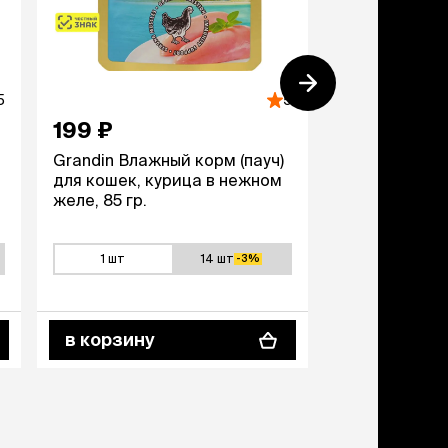
5
5
199 ₽
199 ₽
Grandin Влажный корм (пауч)
Grandin Влаж
для кошек, курица в нежном
для котят, т
желе, 85 гр.
желе, 85 гр.
1 шт
14 шт
1 шт
-3%
в корзину
в корзину