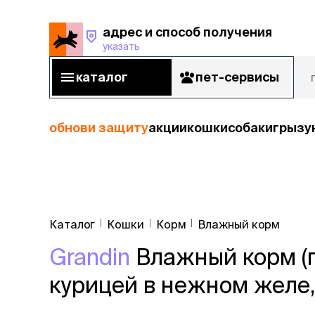
адрес и способ получения
указать
адрес и способ получения
указать
каталог
пет-сервисы
каталог
пет-сервисы
обнови защиту
акции
кошки
собаки
грызу
кошки
Пода
собаки
Каталог
Кошки
Корм
Влажный корм
кошк
грызуны
Grandin
Влажный корм (п
корм
рыбы
Сухой корм
курицей в нежном желе, 
Влажный к
птицы
Лечебный 