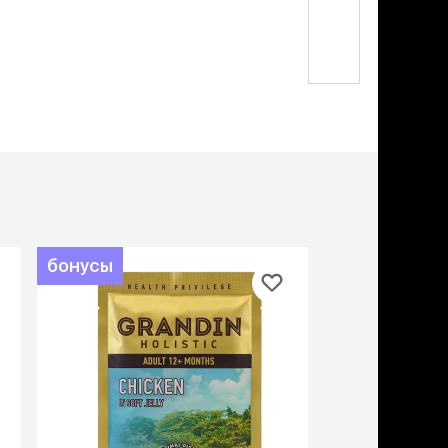
дства от запаха и
товар
по
тен
акци
щита от паразитов
 котят
рч
рч
бонусы
бонусы