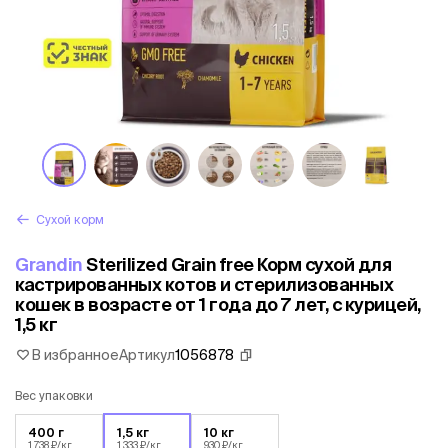
Сухой корм
Grandin
Sterilized Grain free Корм сухой для
кастрированных котов и стерилизованных
кошек в возрасте от 1 года до 7 лет, с курицей,
1,5 кг
В избранное
Артикул
1056878
Вес упаковки
400 г
1,5 кг
10 кг
1 738 ₽/кг
1 333 ₽/кг
930 ₽/кг