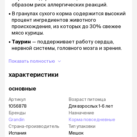
образом риск аллергических реакций.
В гранулах сухого корма содержится высокий
процент ингредиентов животного
происхождения, из которых до 30% свежее
мясо курицы.
Таурин
— поддерживает работу сердца,
нервной системы, головного мозга и зрения.
Комплекс витаминов
для поддержания
Показать полностью
жизнедеятельности кошки.
Юкка Шидигера
нормализует процесс
характеристики
пищеварения, улучшает всасывание
питательных веществ, очищает организм.
основные
Растительный комплекс
для улучшения
Артикул
Возраст питомца
моторики кишечника (картофель, свекольная
1056878
Для взрослых 1-6 лет
пульпа).
Бренды
Назначение
Эхинацея
способствует укреплению
Grandin
Корма повседневные
иммунитета кошки и улучшению обмена
Страна-производитель
Тип упаковки
веществ.
Испания
Мешок