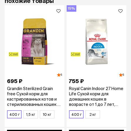
похожие товары
15%
5
5
695 ₽
755 ₽
Grandin Sterilized Grain
Royal Canin Indoor 27 Home
free Сухой корм для
Life Сухой корм для
кастрированных котов и
домашних кошек в
стерилизованных кошек в
возрасте от 1 до 7 лет,
возрасте от 1 года до 7
400 гр.
лет, с курицей, 400 гр.
400 г
1,5 кг
10 кг
400 г
2 кг