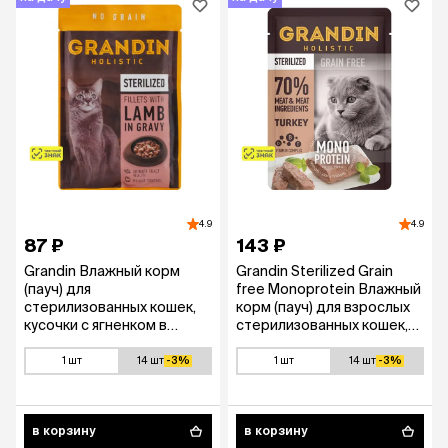
4.9
4.9
87 ₽
143 ₽
Grandin Влажный корм
Grandin Sterilized Grain
(пауч) для
free Monoprotein Влажный
стерилизованных кошек,
корм (пауч) для взрослых
кусочки с ягненком в
стерилизованных кошек,
соусе, 85 гр.
патэ из нежного мяса
индейки в желе, 85 гр.
1 шт
14 шт
-3%
1 шт
14 шт
-3%
в корзину
в корзину