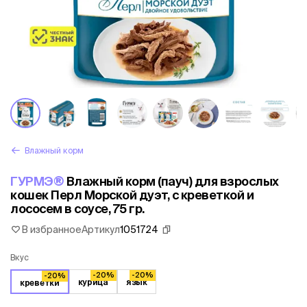
Влажный корм
ГУРМЭ®
Влажный корм (пауч) для взрослых
кошек Перл Морской дуэт, с креветкой и
лососем в соусе, 75 гр.
В избранное
Артикул
1051724
Вкус
-20%
-20%
-20%
курица
язык
креветки