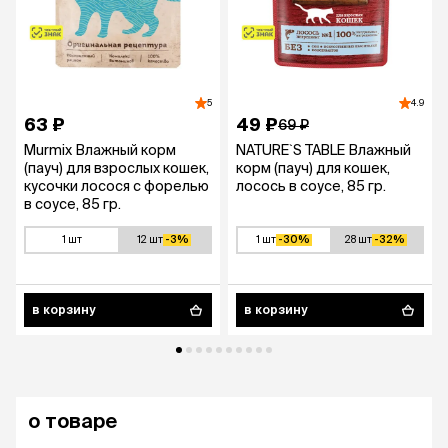
5
4.9
63 ₽
49 ₽
69 ₽
Murmix Влажный корм
NATURE`S TABLE Влажный
(пауч) для взрослых кошек,
корм (пауч) для кошек,
кусочки лосося с форелью
лосось в соусе, 85 гр.
в соусе, 85 гр.
1 шт
12 шт
-3%
1 шт
-30%
28 шт
-32%
в корзину
в корзину
о товаре