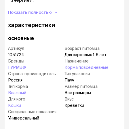
энергией.
Клетчатка благотворно влияет на работу
Показать полностью
пищеварительной системы.
Восхитительный вкус удовлетворит самые
характеристики
утонченные предпочтения питомца.
Влажные корма ГУРМЭ® не содержат
основные
искусственных ароматизаторов и
Артикул
Возраст питомца
консервантов.
1051724
Для взрослых 1-6 лет
Срок годности (дни): 720
Бренды
Назначение
ГУРМЭ®
Корма повседневные
Хранить в сухом прохладном месте. Упаковка
Страна-производитель
Тип упаковки
не предназначена для игры. Для
Россия
Пауч
предотвращения риска удушения храните в
Тип корма
Размер питомца
недоступной для детей и животных месте.
Влажный
Все размеры
Годен до, дату изготовления, регистрационный
номер фабрики и номер партии: см. на
Для кого
Вкус
упаковке.
Кошки
Креветки
Специальные показания
Универсальный