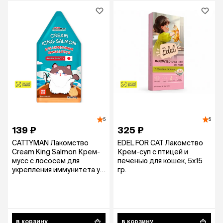
5
5
139 ₽
325 ₽
CATTYMAN Лакомство
EDEL FOR CAT Лакомство
Cream King Salmon Крем-
Крем-суп с птицей и
мусс с лососем для
печенью для кошек, 5x15
укрепления иммунитета у
гр.
кошек и котят, 55 гр.
в корзину
в корзину