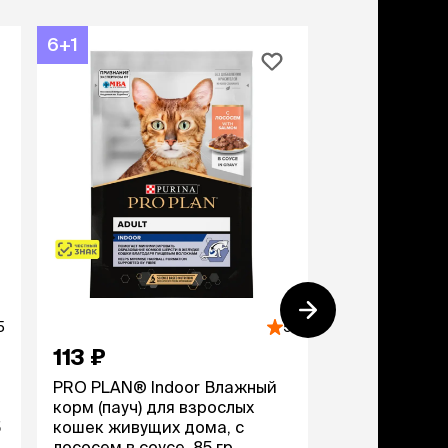
6+1
-30%
5
5
113 ₽
49 ₽
69 ₽
PRO PLAN® Indoor Влажный
NATURE`S TA
корм (пауч) для взрослых
корм (пауч) д
5
кошек живущих дома, с
говядина в со
лососем в соусе, 85 гр.