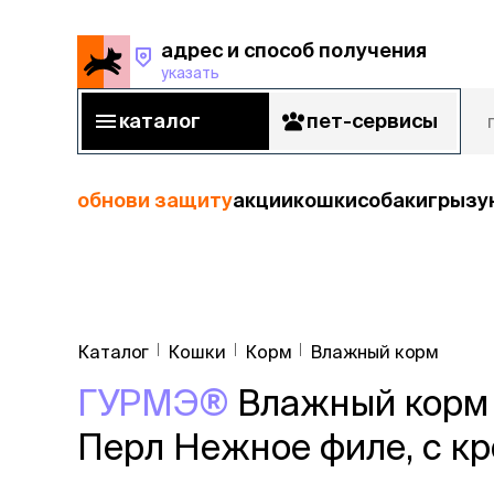
адрес и способ получения
указать
адрес и способ получения
указать
каталог
пет-сервисы
каталог
пет-сервисы
обнови защиту
акции
кошки
собаки
грызу
кошки
Пода
собаки
Каталог
Кошки
Корм
Влажный корм
кошк
грызуны
ГУРМЭ®
Влажный корм (
корм
рыбы
Сухой корм
Перл Нежное филе, с кро
Влажный к
птицы
Лечебный 