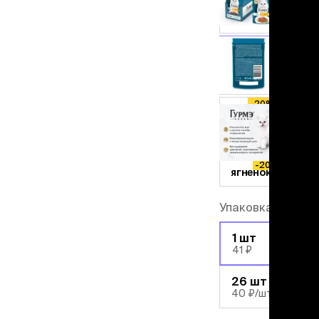
льзамы
-20%
ие, без смывания
индейка
перхоти и зуда
-20%
я длинношерстных
кролик
я короткошерстных
-20%
я лысых
курица
хлоргексидином
-20%
я белых кошек
лосось
поаллергенный
-20%
утка
еи и пудры
ажные салфетки
-20%
ягненок
д за глазами
д за ушами
рфюм
Упаковка
ная паста
-20%
1 шт
41 ₽
ррекция
-22%
ведения и
26 шт
едства от запаха
40 ₽
/шт
пугиватели