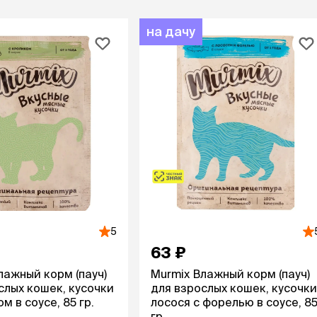
на дачу
5
63 ₽
лажный корм (пауч)
Murmix Влажный корм (пауч)
слых кошек, кусочки
для взрослых кошек, кусочки
м в соусе, 85 гр.
лосося с форелью в соусе, 8
гр.