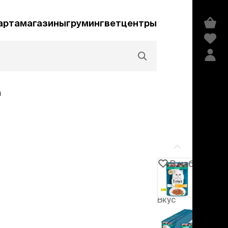
арта
магазины
груминг
ветцентры
а
Акции и скидки
В избранное
Артикул
105257
едства гигиены и
сметика
Вкус
мпуни
-20%
ндиционеры и
говядина