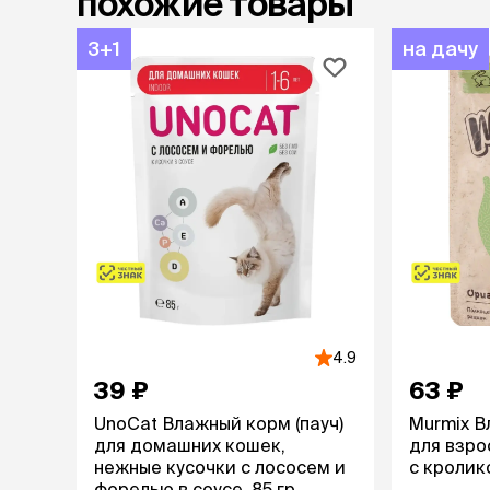
похожие товары
3+1
на дачу
4.9
39 ₽
63 ₽
UnoCat Влажный корм (пауч)
Murmix В
для домашних кошек,
для взро
нежные кусочки с лососем и
с кролико
форелью в соусе, 85 гр.