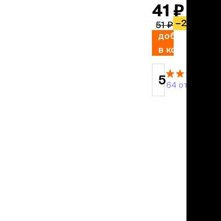
учение к месту
41 ₽
угое
−
20%
дства от запаха и
51 ₽
тен
добавить
в корзину
униция
мплекты
5
64 отзыва
ейки
ейники
торемни
мордники
ресники
водки
етки, вольеры,
ери
льеры
етки
дусы и ступени