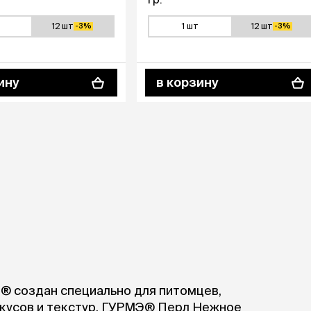
12 шт
1 шт
12 шт
-3%
-3%
ину
в корзину
® создан специально для питомцев,
вкусов и текстур. ГУРМЭ® Перл Нежное