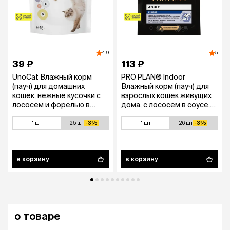
4.9
5
39 ₽
113 ₽
UnoCat Влажный корм
PRO PLAN® Indoor
(пауч) для домашних
Влажный корм (пауч) для
кошек, нежные кусочки с
взрослых кошек живущих
лососем и форелью в
дома, с лососем в соусе,
соусе, 85 гр.
85 гр.
1 шт
25 шт
-3%
1 шт
26 шт
-3%
в корзину
в корзину
о товаре