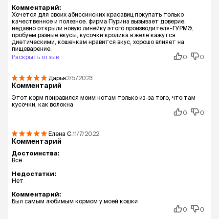
Комментарий:
Хочется для своих абиссинских красавиц покупать только
качественное и полезное. фирма Пурина вызывает доверие,
недавно открыли новую линейку этого производителя-ГУРМЭ,
пробуем разные вкусы, кусочки кролика в желе кажутся
диетическими, кошечкам нравится вкус, хорошо влияет на
пищеварение.
Раскрыть отзыв
0
0
Дарья
2/5/2023
Комментарий
Этот корм понравился моим котам только из-за того, что там
кусочки, как волокна
0
0
Елена
С.
11/7/2022
Комментарий
Достоинства:
Всё
Недостатки:
Нет
Комментарий:
Был самым любимым кормом у моей кошки
0
0