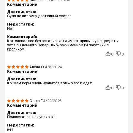
Комментарий
Достоинства:
Судя по питомцу достойный состав
Недостатки:
Нет
Комментарий:
Кот слопал все без остатка, хотя имеет привычку не доедать
хотя бы немного. Теперь выбираю именно эти пакетики с
кроликом
0
0
Алёна
О.
4/8/2024
Комментарий
Достоинства:
Кошкам корм очень нравится,только его и едят.
0
0
Ольга
Г.
4/22/2023
Комментарий
Достоинства:
Привлекательная упаковка
Недостатки:
нет