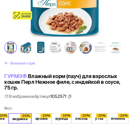
Влажный корм
ГУРМЭ®
Влажный корм (пауч) для взрослых
кошек Перл Нежное филе, с индейкой в соусе,
75 гр.
В избранное
Артикул
1052571
Вкус
-20%
-20%
-20%
-20%
-20%
-20%
-20%
ина
кролик
курица
лосось
утка
ягненок
индейка