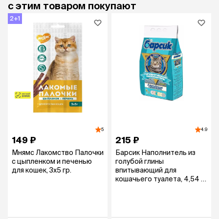
с этим товаром покупают
2+1
5
4.9
149 ₽
215 ₽
Мнямс Лакомство Палочки
Барсик Наполнитель из
с цыпленком и печенью
голубой глины
для кошек, 3х5 гр.
впитывающий для
кошачьего туалета, 4,54 л
(3,1 кг), с ароматом
альпийской свежести