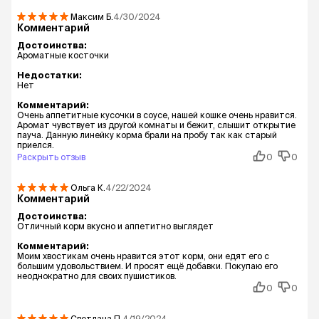
Максим
Б.
4/30/2024
Комментарий
Достоинства:
Ароматные косточки
Недостатки:
Нет
Комментарий:
Очень аппетитные кусочки в соусе, нашей кошке очень нравится.
Аромат чувствует из другой комнаты и бежит, слышит открытие
пауча. Данную линейку корма брали на пробу так как старый
приелся.
Раскрыть отзыв
0
0
Ольга
К.
4/22/2024
Комментарий
Достоинства:
Отличный корм вкусно и аппетитно выглядет
Комментарий:
Моим хвостикам очень нравится этот корм, они едят его с
большим удовольствием. И просят ещё добавки. Покупаю его
неоднократно для своих пушистиков.
0
0
Светлана
П.
4/19/2024