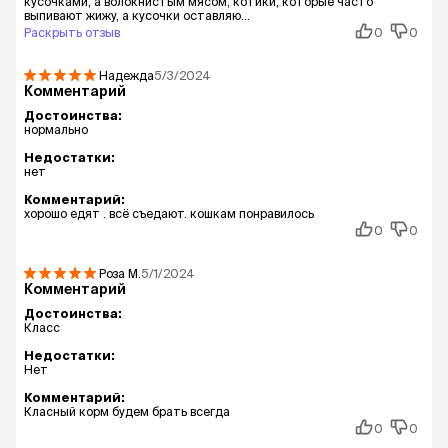
кусочками, а волокнистым мясом, котики, которые часто
выпивают жижу, а кусочки оставляю...
Раскрыть отзыв
0
0
Надежда
5/3/2024
Комментарий
Достоинства:
нормально
Недостатки:
нет
Комментарий:
хорошо едят . всё съедают. кошкам понравилось
0
0
Роза
М.
5/1/2024
Комментарий
Достоинства:
Класс
Недостатки:
Нет
Комментарий:
Класный корм будем брать всегда
0
0