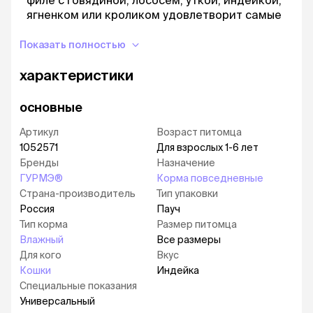
филе с говядиной, лососем, уткой, индейкой,
ягненком или кроликом удовлетворит самые
утонченные предпочтения питомца.
Показать полностью
Влажные корма ГУРМЭ® не содержат
искусственных ароматизаторов и
характеристики
консервантов.
Срок годности (дни): 540
основные
Условия хранения: Хранить в сухом прохладном
Артикул
Возраст питомца
месте. Упаковка не предназначена для игры.
1052571
Для взрослых 1-6 лет
Для предотвращения риска удушения храните в
Бренды
Назначение
недоступной для детей и животных месте.
ГУРМЭ®
Корма повседневные
Годен до, дату изготовления, регистрационный
Страна-производитель
Тип упаковки
номер фабрики и номер партии: см. на
Россия
Пауч
упаковке.
Тип корма
Размер питомца
Влажный
Все размеры
Для кого
Вкус
Кошки
Индейка
Специальные показания
Универсальный