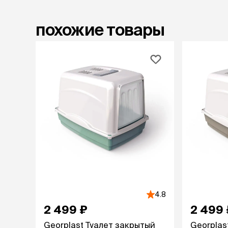
лежаки и
похожие товары
Мягкие до
Лежанки
Тоннели
Подстилки,
подушки
Пледы
когтеточк
игровые 
Дома-когте
игровые ко
Столбики
Коврики
Из гофрок
Доски
4.8
2 499 ₽
2 499 
одежда и
Georplast Туалет закрытый
Georplas