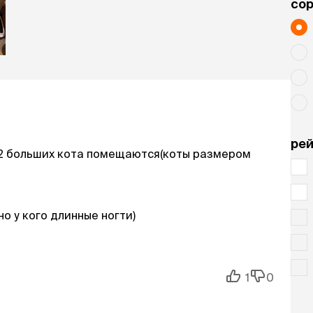
cо
рей
 2 больших кота помещаются(коты размером
о у кого длинные ногти)
1
0