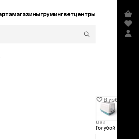
арта
магазины
груминг
ветцентры
а
Акции и скидки
В избранное
Артикул
104426
едства гигиены и
сметика
Цвет
мпуни
Голубой
ндиционеры и