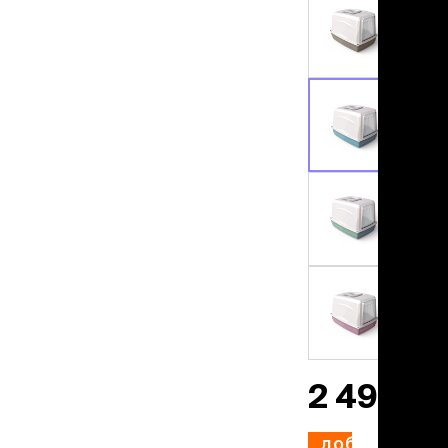
льзамы
ие, без смывания
перхоти и зуда
я длинношерстных
я короткошерстных
я лысых
хлоргексидином
я белых кошек
поаллергенный
еи и пудры
ажные салфетки
д за глазами
д за ушами
рфюм
ная паста
ррекция
2 499 ₽
ведения и
едства от запаха
пугиватели
добавить