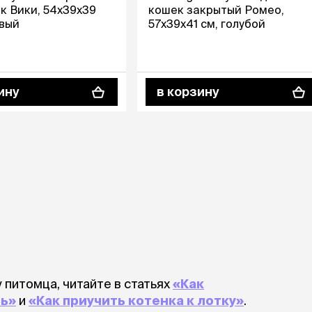
ры
Сре
к Вики, 54х39х39
кошек закрытый Ромео,
расчёсок-триммеров
пя
вый
57х39х41 см, голубой
Пилки
 майки
За
Фиксирующие
галстуки
для
переноски
Ножи и насадки
остюмы
Мебель для груминга
ину
в корзину
ме
и
Ме
ы
у питомца, читайте в статьях
«Как
ль»
и
«Как приучить котенка к лотку»
.