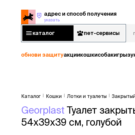
адрес и способ получения
указать
адрес и способ получения
указать
каталог
пет-сервисы
каталог
пет-сервисы
обнови защиту
акции
кошки
собаки
грызу
кошки
Пода
собаки
Каталог
Кошки
Лотки и туалеты
Закрытый
кошк
грызуны
Georplast
Туалет закрыт
корм
рыбы
Сухой корм
54х39х39 см, голубой
Влажный к
птицы
Лечебный 