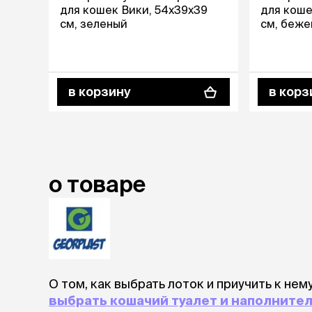
аксессуа
для кошек Вики, 54х39х39
для коше
Свитеры
см, зеленый
см, беже
Футболки и
Бантики и 
Платья
Смешные к
в корзину
в корз
Украшения 
аксессуар
о товаре
О том, как выбрать лоток и приучить к нем
выбрать кошачий туалет и наполните