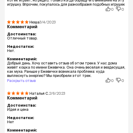
Котик играет, но редко, только когда обращу его внимание на эту
игрушку. Впрочем, покупалось для разнообразия подобных игрушек
0
0
Нюша
3/4/2023
Комментарий
Достоинства:
Отличный товар.
Недостатки:
Нет.
Комментарий:
Добрый день. Хочу оставить отзыв об этом треке. У нас дома
живёт кошка по имени Ежевичка. Она очень веселая и вездесущая,
как муха. Раньше у Ежевички возникала проблема: куда
выплеснуть энергию? Мы приобрели этот трек.
Раскрыть отзыв
0
0
Наталья
С.
2/6/2023
Комментарий
Достоинства:
Идея и цена
Недостатки:
Нет
Комментарий: