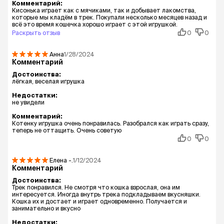
Комментарий:
Кисонька играет как с мячиками, так и добывает лакомства,
которые мы кладём в трек. Покупали несколько месяцев назад и
всё это время кошечка хорошо играет с этой игрушкой.
Раскрыть отзыв
0
0
Анна
1/28/2024
Комментарий
Достоинства:
лёгкая, веселая игрушка
Недостатки:
не увидели
Комментарий:
Котенку игрушка очень понравилась. Разобрался как играть сразу,
теперь не оттащить. Очень советую
0
0
Елена
-.
1/12/2024
Комментарий
Достоинства:
Трек понравился. Не смотря что кошка взрослая, она им
интересуется. Иногда внутрь трека подкладываем вкусняшки.
Кошка их и достает и играет одновременно. Получается и
занимательно и вкусно
Недостатки: