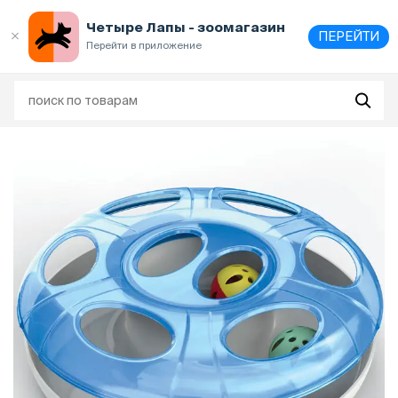
Выберите
адрес и способ получения
Четыре Лапы - зоомагазин
ПЕРЕЙТИ
Перейти в приложение