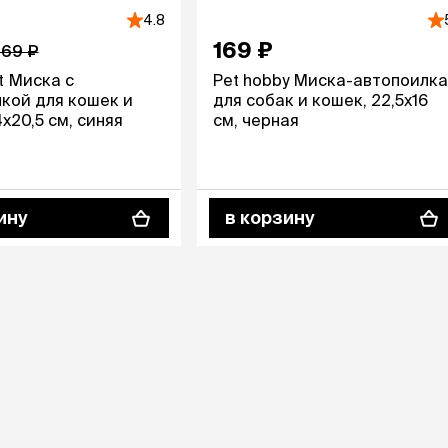
4.8
169 ₽
569 ₽
t Миска с
Pet hobby Миска-автопоилка
кой для кошек и
для собак и кошек, 22,5х16
х20,5 см, синяя
см, черная
ину
в корзину