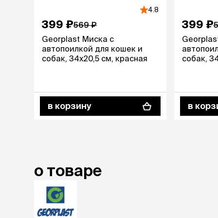
4.8
399 ₽
399 ₽
569 ₽
Georplast Миска с
Georplas
автопоилкой для кошек и
автопоил
собак, 34х20,5 см, красная
собак, 34
в корзину
в корз
о товаре