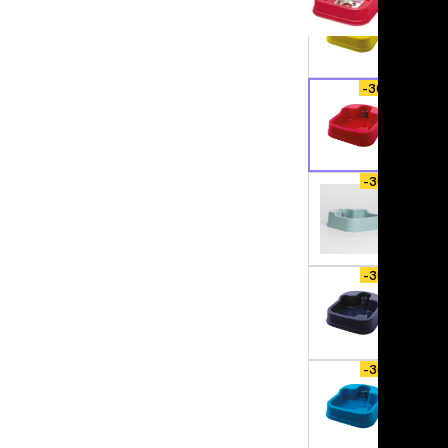
льзамы
ие, без смывания
перхоти и зуда
я длинношерстных
я короткошерстных
-30%
я лысых
хлоргексидином
я белых кошек
поаллергенный
-30%
еи и пудры
ажные салфетки
д за глазами
д за ушами
-30%
рфюм
ная паста
ррекция
-30%
ведения и
едства от запаха
пугиватели