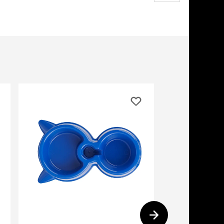
дства от запаха и
тен
щита от паразитов
 котят
рч
рч
бонусы