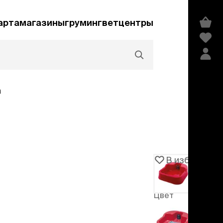
арта
магазины
груминг
ветцентры
а
Акции и скидки
В избранное
Артикул
104420
едства гигиены и
сметика
Цвет
мпуни
Красный
ндиционеры и
-30%