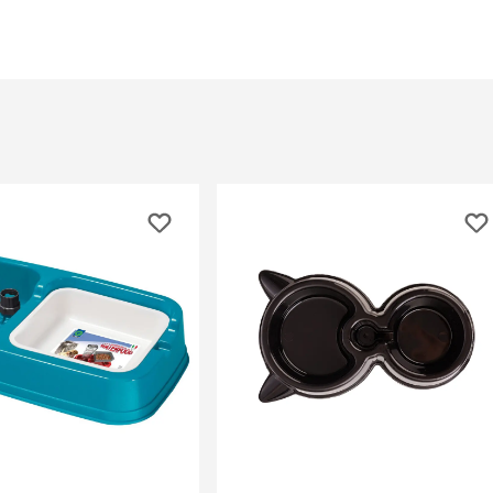
ры
Сре
расчёсок-триммеров
пя
Пилки
 майки
За
Фиксирующие
галстуки
для
переноски
Ножи и насадки
остюмы
Мебель для груминга
ме
и
Ме
ы