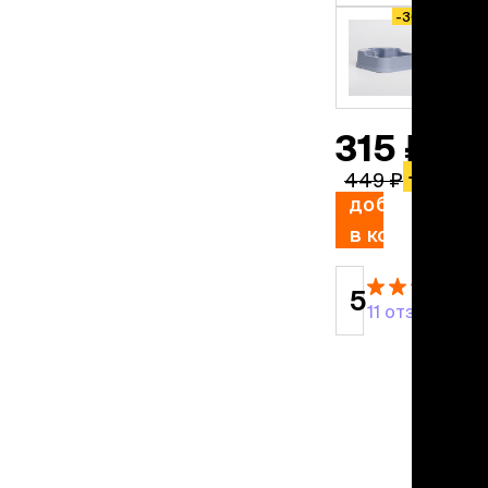
учение к месту
-30%
угое
дства от запаха и
тен
315 ₽
униция
мплекты
−
30%
449 ₽
ейки
добавить
ейники
в корзину
торемни
мордники
ресники
5
водки
11 отзывов
етки, вольеры,
ери
льеры
етки
дусы и ступени