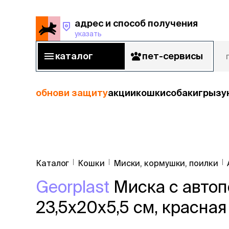
адрес и способ получения
указать
адрес и способ получения
указать
каталог
пет-сервисы
каталог
пет-сервисы
обнови защиту
акции
кошки
собаки
грызу
кошки
Пода
собаки
Каталог
Кошки
Миски, кормушки, поилки
кошк
грызуны
Georplast
Миска с автоп
корм
рыбы
Сухой корм
23,5х20х5,5 см, красная
Влажный к
птицы
Лечебный 