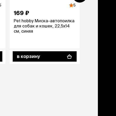
5
5
169 ₽
869 ₽
Pet hobby Миска-автопоилка
Petmax Фонт
для собак и кошек, 22,5х14
и собак, 10х1
см, синяя
салатовый
в корзину
в корзину