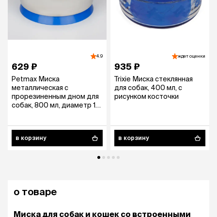
4.9
ждет оценки
629 ₽
935 ₽
Petmax Миска
Trixie Миска стеклянная
металлическая с
для собак, 400 мл, с
прорезиненным дном для
рисунком косточки
собак, 800 мл, диаметр 17
см
в корзину
в корзину
о товаре
Миска для собак и кошек со встроенными