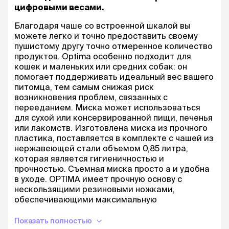
цифровыми весами.
Благодаря чаше со встроенной шкалой вы
можете легко и точно предоставить своему
пушистому другу точно отмеренное количество
продуктов. Optima особенно подходит для
кошек и маленьких или средних собак: он
помогает поддерживать идеальный вес вашего
питомца, тем самым снижая риск
возникновения проблем, связанных с
перееданием. Миска может использоваться
для сухой или консервированной пищи, печенья
или лакомств. Изготовлена миска из прочного
пластика, поставляется в комплекте с чашей из
нержавеющей стали объемом 0,85 литра,
которая является гигиеничностью и
прочностью. Съемная миска просто а и удобна
в уходе. OPTIMA имеет прочную основу с
нескользящими резиновыми ножками,
обеспечивающими максимальную
стабильность. Благодаря своим небольшим
размерам его можно носить с собой в разных
Показать полностью